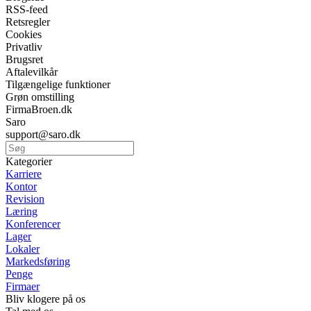
RSS-feed
Retsregler
Cookies
Privatliv
Brugsret
Aftalevilkår
Tilgængelige funktioner
Grøn omstilling
FirmaBroen.dk
Saro
support@saro.dk
Kategorier
Karriere
Kontor
Revision
Læring
Konferencer
Lager
Lokaler
Markedsføring
Penge
Firmaer
Bliv klogere på os