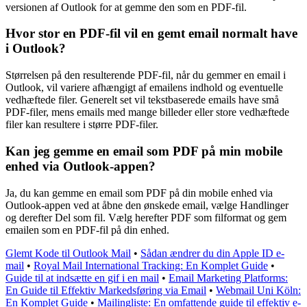
versionen af Outlook for at gemme den som en PDF-fil.
Hvor stor en PDF-fil vil en gemt email normalt have
i Outlook?
Størrelsen på den resulterende PDF-fil, når du gemmer en email i
Outlook, vil variere afhængigt af emailens indhold og eventuelle
vedhæftede filer. Generelt set vil tekstbaserede emails have små
PDF-filer, mens emails med mange billeder eller store vedhæftede
filer kan resultere i større PDF-filer.
Kan jeg gemme en email som PDF på min mobile
enhed via Outlook-appen?
Ja, du kan gemme en email som PDF på din mobile enhed via
Outlook-appen ved at åbne den ønskede email, vælge Handlinger
og derefter Del som fil. Vælg herefter PDF som filformat og gem
emailen som en PDF-fil på din enhed.
Glemt Kode til Outlook Mail
•
Sådan ændrer du din Apple ID e-
mail
•
Royal Mail International Tracking: En Komplet Guide
•
Guide til at indsætte en gif i en mail
•
Email Marketing Platforms:
En Guide til Effektiv Markedsføring via Email
•
Webmail Uni Köln:
En Komplet Guide
•
Mailingliste: En omfattende guide til effektiv e-