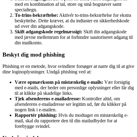
med en kombination af tal, store og små bogstaver samt
specialtegn.
To-trins-bekræftelse:
Aktivér to-trins-bekræftelse for ekstra
beskyttelse. Dette kræver, at du indtaster en sikkerhedskode
ud over din adgangskode.
Skift adgangskode regelmæssigt:
Skift din adgangskode
med jævne mellemrum for at forhindre uautoriseret adgang til
din mailkonto.
Beskyt dig mod phishing
Phishing er en metode, hvor svindlere forsøger at narre dig til at give
dine loginoplysninger. Undgå phishing ved at:
Være opmærksom på mistænkelig e-mails:
Vær forsigtig
med e-mails, der beder om personlige oplysninger eller får dig
til at klikke på skadelige links.
Tjek afsenderens e-mailadresse:
Kontroller altid, om
afsenderens e-mailadresse ser legitim ud, før du klikker på
nogen link i e-mailen.
Rapportér phishing:
Hvis du modtager en mistænkelig e-
mail, skal du rapportere den til din mailudbyder for at
forebygge svindel.