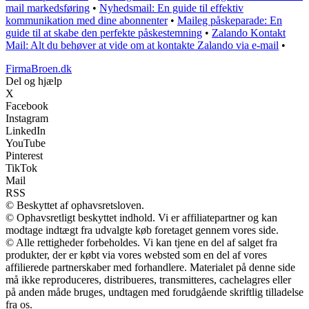
mail markedsføring
•
Nyhedsmail: En guide til effektiv
kommunikation med dine abonnenter
•
Maileg påskeparade: En
guide til at skabe den perfekte påskestemning
•
Zalando Kontakt
Mail: Alt du behøver at vide om at kontakte Zalando via e-mail
•
FirmaBroen.dk
Del og hjælp
X
Facebook
Instagram
LinkedIn
YouTube
Pinterest
TikTok
Mail
RSS
© Beskyttet af ophavsretsloven.
© Ophavsretligt beskyttet indhold. Vi er affiliatepartner og kan
modtage indtægt fra udvalgte køb foretaget gennem vores side.
© Alle rettigheder forbeholdes. Vi kan tjene en del af salget fra
produkter, der er købt via vores websted som en del af vores
affilierede partnerskaber med forhandlere. Materialet på denne side
må ikke reproduceres, distribueres, transmitteres, cachelagres eller
på anden måde bruges, undtagen med forudgående skriftlig tilladelse
fra os.