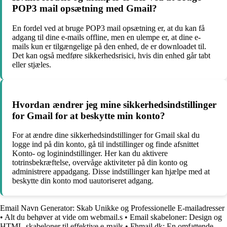
POP3 mail opsætning med Gmail?
En fordel ved at bruge POP3 mail opsætning er, at du kan få
adgang til dine e-mails offline, men en ulempe er, at dine e-
mails kun er tilgængelige på den enhed, de er downloadet til.
Det kan også medføre sikkerhedsrisici, hvis din enhed går tabt
eller stjæles.
Hvordan ændrer jeg mine sikkerhedsindstillinger
for Gmail for at beskytte min konto?
For at ændre dine sikkerhedsindstillinger for Gmail skal du
logge ind på din konto, gå til indstillinger og finde afsnittet
Konto- og loginindstillinger. Her kan du aktivere
totrinsbekræftelse, overvåge aktiviteter på din konto og
administrere appadgang. Disse indstillinger kan hjælpe med at
beskytte din konto mod uautoriseret adgang.
Email Navn Generator: Skab Unikke og Professionelle E-mailadresser
•
Alt du behøver at vide om webmail.s
•
Email skabeloner: Design og
HTML-skabeloner til effektive e-mails
•
Fhmail dk: En omfattende