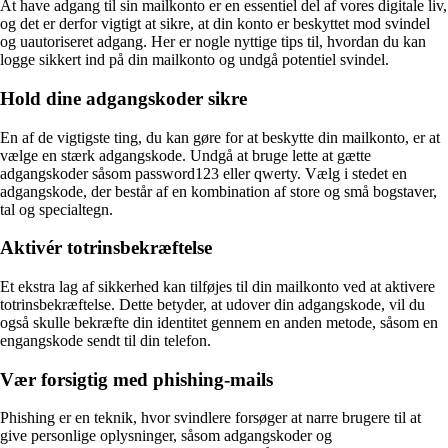
At have adgang til sin mailkonto er en essentiel del af vores digitale liv,
og det er derfor vigtigt at sikre, at din konto er beskyttet mod svindel
og uautoriseret adgang. Her er nogle nyttige tips til, hvordan du kan
logge sikkert ind på din mailkonto og undgå potentiel svindel.
Hold dine adgangskoder sikre
En af de vigtigste ting, du kan gøre for at beskytte din mailkonto, er at
vælge en stærk adgangskode. Undgå at bruge lette at gætte
adgangskoder såsom password123 eller qwerty. Vælg i stedet en
adgangskode, der består af en kombination af store og små bogstaver,
tal og specialtegn.
Aktivér totrinsbekræftelse
Et ekstra lag af sikkerhed kan tilføjes til din mailkonto ved at aktivere
totrinsbekræftelse. Dette betyder, at udover din adgangskode, vil du
også skulle bekræfte din identitet gennem en anden metode, såsom en
engangskode sendt til din telefon.
Vær forsigtig med phishing-mails
Phishing er en teknik, hvor svindlere forsøger at narre brugere til at
give personlige oplysninger, såsom adgangskoder og