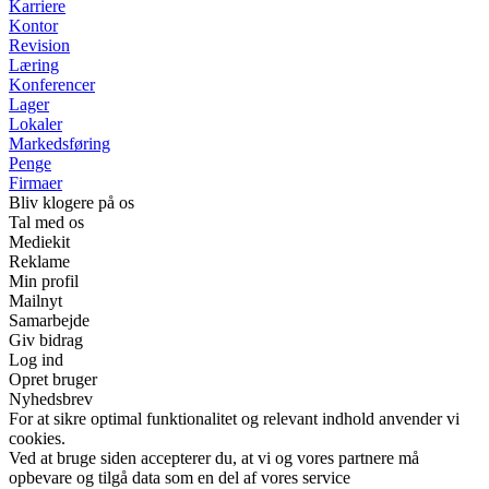
Karriere
Kontor
Revision
Læring
Konferencer
Lager
Lokaler
Markedsføring
Penge
Firmaer
Bliv klogere på os
Tal med os
Mediekit
Reklame
Min profil
Mailnyt
Samarbejde
Giv bidrag
Log ind
Opret bruger
Nyhedsbrev
For at sikre optimal funktionalitet og relevant indhold anvender vi
cookies.
Ved at bruge siden accepterer du, at vi og vores partnere må
opbevare og tilgå data som en del af vores service