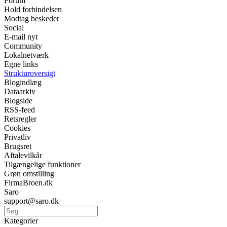
Forum
Hold forbindelsen
Modtag beskeder
Social
E-mail nyt
Community
Lokalnetværk
Egne links
Strukturoversigt
Blogindlæg
Dataarkiv
Blogside
RSS-feed
Retsregler
Cookies
Privatliv
Brugsret
Aftalevilkår
Tilgængelige funktioner
Grøn omstilling
FirmaBroen.dk
Saro
support@saro.dk
Kategorier