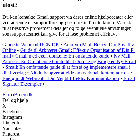
uløst?
Du kan kontakte Gmail support via deres online hjælpecenter eller
ved at sende en supportforespørgsel direkte fra din konto. Vær klar
til at beskrive problemet i detaljer og følge eventuelle anvisninger,
som supportteamet kan give for at løse problemet effektivt.
Guide til Webmail UCN DK
•
Anonym Mail: Beskyt Din Privatliv
Online
•
Guide til Arkiveret Gmail: Effektiv Organisation af Din E-
mail
•
Gmail med egen domæne: En omfattende guide
•
Ny Mail
Adresse: En Omfattende Guide til at Oprette og Bruge en Ny Email
•
Smail: En omfattende guide til at forstå og implementere smail i
din hverdag
•
Alt du behøver at vide om webmail.kerteminde.dk
•
Energimidt Webmail – Din Vej til Effektiv Kommunikation
•
Email
Signatur Eksempler
•
FirmaBroen.dk
Del og hjælp
X
Facebook
Instagram
LinkedIn
YouTube
Pinterest
TikTok