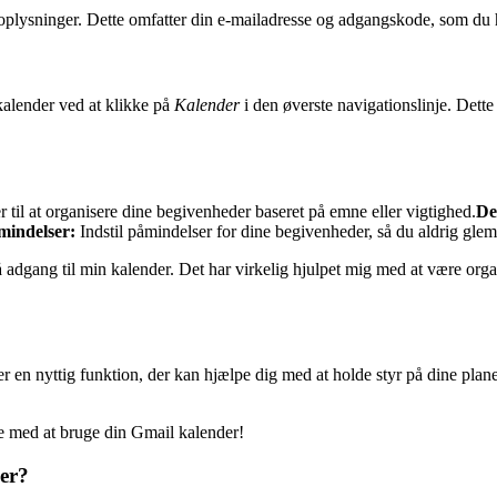
oplysninger. Dette omfatter din e-mailadresse og adgangskode, som du h
kalender ved at klikke på
Kalender
i den øverste navigationslinje. Dett
er til at organisere dine begivenheder baseret på emne eller vigtighed.
De
indelser:
Indstil påmindelser for dine begivenheder, så du aldrig glem
dgang til min kalender. Det har virkelig hjulpet mig med at være organis
en nyttig funktion, der kan hjælpe dig med at holde styr på dine planer o
se med at bruge din Gmail kalender!
er?