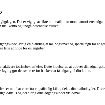
o
gligdagen. Det er vigtigt at sikre din mailkonto mod uautoriseret adgan
in mailkonto og undgå potentielle trusler.
adgangskode. Brug en blanding af tal, bogstaver og specialtegn for at g
 lette at finde for en angriber.
at aktivere totrinsbekræftelse. Dette indebærer, at udover din adgangsko
seslag og gør det sværere for hackere at få adgang til din konto.
der ser ud til at være fra en pålidelig kilde, f.eks. din mailudbyder. D
lige e-mails og del aldrig dine adgangskoder via e-mail.