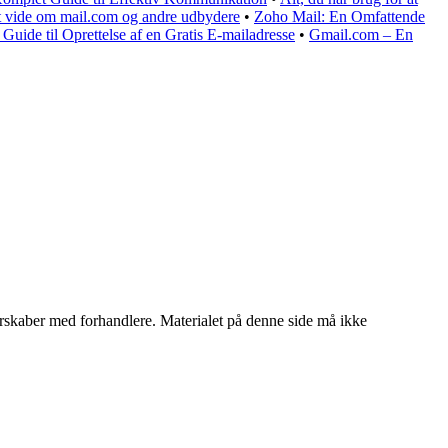
 at vide om mail.com og andre udbydere
•
Zoho Mail: En Omfattende
uide til Oprettelse af en Gratis E-mailadresse
•
Gmail.com – En
tnerskaber med forhandlere. Materialet på denne side må ikke