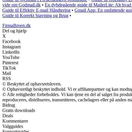
vide om Godmail.dk
•
En dybdegående guide til MailerLite: Alt hvad
Guide til Effektiv E-mail Håndtering
•
Gmail App: En omfattende guide
Guide til Korrekt Stavning og Brug
•
FirmaBroen.dk
Del og hjælp
X
Facebook
Instagram
LinkedIn
YouTube
Pinterest
TikTok
Mail
RSS
© Beskyttet af ophavsretsloven.
© Ophavsretligt beskyttet indhold. Vi er affiliatepartner og kan modt
© Alle rettigheder forbeholdes. Vi kan tjene en del af salget fra prod
reproduceres, distribueres, transmitteres, cachelagres eller på anden m
Bidrag
Gratis downloads
Deals
Kommentarer
Valgguides
Supportguides