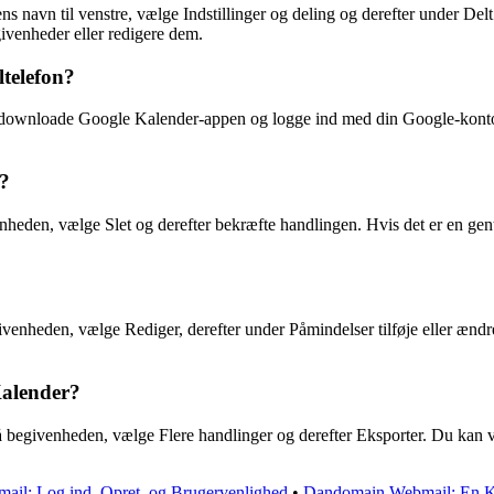
 navn til venstre, vælge Indstillinger og deling og derefter under Delt
givenheder eller redigere dem.
telefon?
 downloade Google Kalender-appen og logge ind med din Google-konto.
r?
nheden, vælge Slet og derefter bekræfte handlingen. Hvis det er en gent
ivenheden, vælge Rediger, derefter under Påmindelser tilføje eller ændr
Kalender?
 begivenheden, vælge Flere handlinger og derefter Eksporter. Du kan v
ail: Log ind, Opret, og Brugervenlighed
•
Dandomain Webmail: En Ko