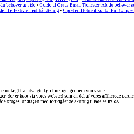
 du behøver at vide
•
Guide til Gratis Email Tjenester: Alt du behøver
 til effektiv e-mail-håndtering
•
Opret en Hotmail-konto: En Komplet G
age indtægt fra udvalgte køb foretaget gennem vores side.
ukter, der er købt via vores websted som en del af vores affilierede par
åde bruges, undtagen med forudgående skriftlig tilladelse fra os.