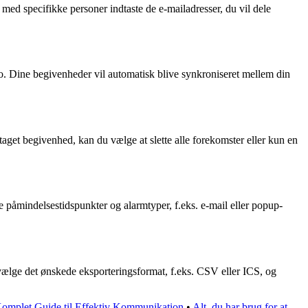
 med specifikke personer indtaste de e-mailadresser, du vil dele
 Dine begivenheder vil automatisk blive synkroniseret mellem din
aget begivenhed, kan du vælge at slette alle forekomster eller kun en
e påmindelsestidspunkter og alarmtyper, f.eks. e-mail eller popup-
ælge det ønskede eksporteringsformat, f.eks. CSV eller ICS, og
mplet Guide til Effektiv Kommunikation
•
Alt, du har brug for at