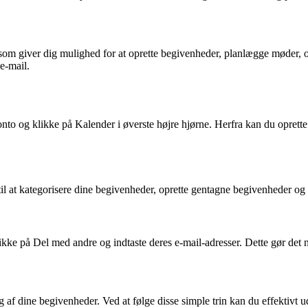
som giver dig mulighed for at oprette begivenheder, planlægge møder, 
 e-mail.
onto og klikke på Kalender i øverste højre hjørne. Herfra kan du opre
l at kategorisere dine begivenheder, oprette gentagne begivenheder og i
likke på Del med andre og indtaste deres e-mail-adresser. Dette gør de
af dine begivenheder. Ved at følge disse simple trin kan du effektivt udn