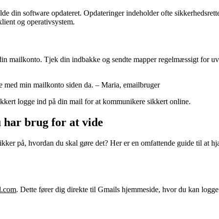
e din software opdateret. Opdateringer indeholder ofte sikkerhedsrettelse
lklient og operativsystem.
å din mailkonto. Tjek din indbakke og sendte mapper regelmæssigt for uv
lse med min mailkonto siden da. – Maria, emailbruger
ikkert logge ind på din mail for at kommunikere sikkert online.
 har brug for at vide
sikker på, hvordan du skal gøre det? Her er en omfattende guide til at
l.com
. Dette fører dig direkte til Gmails hjemmeside, hvor du kan logge