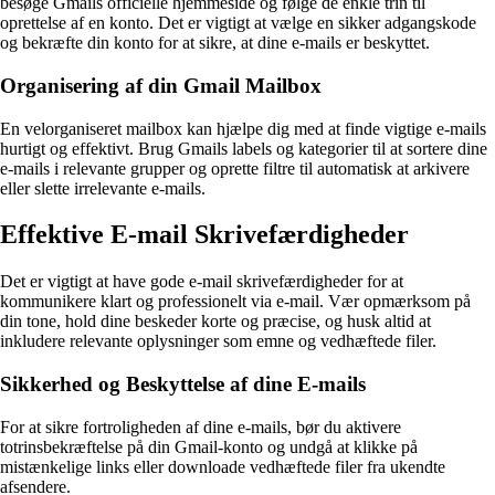
besøge Gmails officielle hjemmeside og følge de enkle trin til
oprettelse af en konto. Det er vigtigt at vælge en sikker adgangskode
og bekræfte din konto for at sikre, at dine e-mails er beskyttet.
Organisering af din Gmail Mailbox
En velorganiseret mailbox kan hjælpe dig med at finde vigtige e-mails
hurtigt og effektivt. Brug Gmails labels og kategorier til at sortere dine
e-mails i relevante grupper og oprette filtre til automatisk at arkivere
eller slette irrelevante e-mails.
Effektive E-mail Skrivefærdigheder
Det er vigtigt at have gode e-mail skrivefærdigheder for at
kommunikere klart og professionelt via e-mail. Vær opmærksom på
din tone, hold dine beskeder korte og præcise, og husk altid at
inkludere relevante oplysninger som emne og vedhæftede filer.
Sikkerhed og Beskyttelse af dine E-mails
For at sikre fortroligheden af dine e-mails, bør du aktivere
totrinsbekræftelse på din Gmail-konto og undgå at klikke på
mistænkelige links eller downloade vedhæftede filer fra ukendte
afsendere.