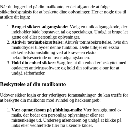
Når du logger ind på din mailkonto, er det afgørende at følge
sikkerhedspraksis for at beskytte dine oplysninger. Her er nogle tips til
at sikre dit login:
Brug et sikkert adgangskode:
Vælg en unik adgangskode, der
indeholder både bogstaver, tal og specialtegn. Undgå at bruge let
gætte ord eller personlige oplysninger.
Aktivér totrinsbekræftelse:
Aktivér totrinsbekræftelse, hvis din
mailudbyder tilbyder denne funktion. Dette tilføjer en ekstra
sikkerhedsforanstaltning ved at kræve en ekstra
bekræftelsesmetode ud over adgangskoden.
Hold din enhed sikker:
Sørg for, at din enhed er beskyttet med
opdateret antivirussoftware og hold din software ajour for at
undgå sårbarheder.
Beskyttelse af din mailkonto
Udover sikker login er der yderligere foranstaltninger, du kan træffe for
at beskytte din mailkonto mod svindel og hackerangreb:
Vær opmærksom på phishing-mails:
Vær forsigtig med e-
mails, der beder om personlige oplysninger eller ser
mistænkelige ud. Undersøg afsenderen og undgå at klikke på
links eller vedhæftede filer fra ukendte kilder.