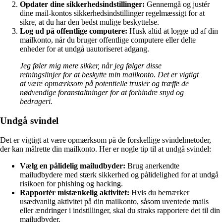
Opdater dine sikkerhedsindstillinger:
Gennemgå og justér
dine mail-kontos sikkerhedsindstillinger regelmæssigt for at
sikre, at du har den bedst mulige beskyttelse.
Log ud på offentlige computere:
Husk altid at logge ud af din
mailkonto, når du bruger offentlige computere eller delte
enheder for at undgå uautoriseret adgang.
Jeg føler mig mere sikker, når jeg følger disse
retningslinjer for at beskytte min mailkonto. Det er vigtigt
at være opmærksom på potentielle trusler og træffe de
nødvendige foranstaltninger for at forhindre snyd og
bedrageri.
Undgå svindel
Det er vigtigt at være opmærksom på de forskellige svindelmetoder,
der kan målrette din mailkonto. Her er nogle tip til at undgå svindel:
Vælg en pålidelig mailudbyder:
Brug anerkendte
mailudbydere med stærk sikkerhed og pålidelighed for at undgå
risikoen for phishing og hacking.
Rapportér mistænkelig aktivitet:
Hvis du bemærker
usædvanlig aktivitet på din mailkonto, såsom uventede mails
eller ændringer i indstillinger, skal du straks rapportere det til din
mailudbyder.