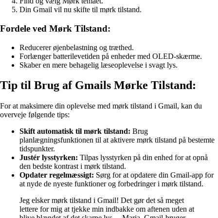
Find og vælg Mørk temaet.
Din Gmail vil nu skifte til mørk tilstand.
Fordele ved Mørk Tilstand:
Reducerer øjenbelastning og træthed.
Forlænger batterilevetiden på enheder med OLED-skærme.
Skaber en mere behagelig læseoplevelse i svagt lys.
Tip til Brug af Gmails Mørke Tilstand:
For at maksimere din oplevelse med mørk tilstand i Gmail, kan du
overveje følgende tips:
Skift automatisk til mørk tilstand:
Brug
planlægningsfunktionen til at aktivere mørk tilstand på bestemte
tidspunkter.
Justér lysstyrken:
Tilpas lysstyrken på din enhed for at opnå
den bedste kontrast i mørk tilstand.
Opdater regelmæssigt:
Sørg for at opdatere din Gmail-app for
at nyde de nyeste funktioner og forbedringer i mørk tilstand.
Jeg elsker mørk tilstand i Gmail! Det gør det så meget
lettere for mig at tjekke min indbakke om aftenen uden at
blive blændet af det skarpe lys. – Maria, Gmail-bruger