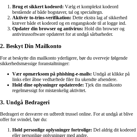
Brug et sikkert kodeord:
Vælg et komplekst kodeord
bestående af både bogstaver, tal og specialtegn.
Aktivér to-trins-verifikation:
Dette ekstra lag af sikkerhed
kræver både et kodeord og en engangskode til at logge ind.
Opdater din browser og antivirus:
Hold din browser og
antivirussoftware opdateret for at undgå sårbarheder.
2. Beskyt Din Mailkonto
For at beskytte din mailkonto yderligere, bør du overveje følgende
sikkerhedsmæssige foranstaltninger:
Vær opmærksom på phishing-e-mails:
Undgå at klikke på
links eller åbne vedhæftede filer fra ukendte afsendere.
Hold dine oplysninger opdaterede:
Tjek din mailkonto
regelmæssigt for mistænkelig aktivitet.
3. Undgå Bedrageri
Bedrageri er desværre en udbredt trussel online. For at undgå at blive
offer for svindel, bør du:
Hold personlige oplysninger fortrolige:
Del aldrig dit kodeord
eller personlige oplysninger med andre.