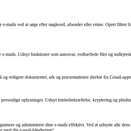
ails ved at søge efter nøgleord, afsender eller emne. Opret filtrer for a
e e-mails. Udnyt funktioner som autosvar, vedhæftede filer og indlejrede
 og redigere dokumenter, ark og præsentationer direkte fra Gmail-appen
rsonlige oplysninger. Udnyt totrinsbekræftelse, kryptering og phishing-b
anisere og administrere dine e-mails effektivt. Ved at udnytte alle dens
kke med din e-mail-håndtering!