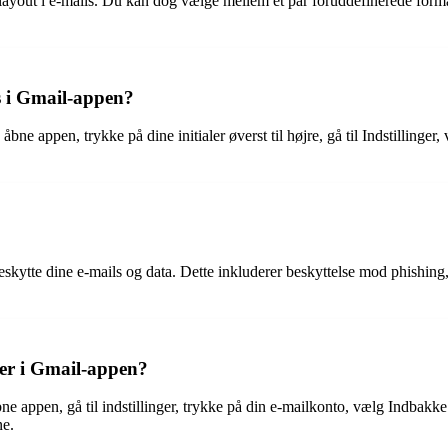
 layout i e-mails. Du kan dog vælge mellem et par foruddefinerede format
ls i Gmail-appen?
åbne appen, trykke på dine initialer øverst til højre, gå til Indstillinger
eskytte dine e-mails og data. Dette inkluderer beskyttelse mod phishing
ier i Gmail-appen?
e appen, gå til indstillinger, trykke på din e-mailkonto, vælg Indbakke o
ne.