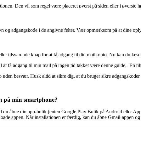
onen. Den vil som regel være placeret øverst på siden eller i øverste høj
rnavn og adgangskode i de angivne felter. Vær opmærksom på at dine oplys
ller tilsvarende knap for at få adgang til din mailkonto. Nu kan du læse
l at få adgang til min mail på ingen tid takket være denne guide.- En til
o uden besvær. Husk altid at sikre dig, at du bruger sikre adgangskoder 
en på min smartphone?
 du åbne din app-butik (enten Google Play Butik på Android eller App 
downloade appen. Når installationen er færdig, kan du åbne Gmail-appen 