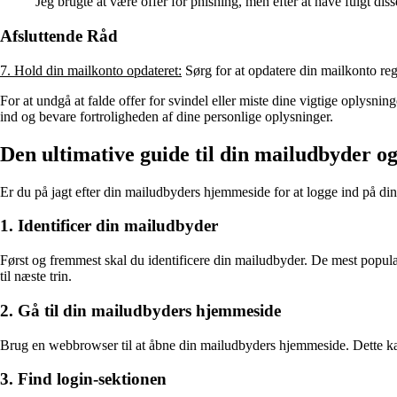
Jeg brugte at være offer for phishing, men efter at have fulgt diss
Afsluttende Råd
7. Hold din mailkonto opdateret:
Sørg for at opdatere din mailkonto re
For at undgå at falde offer for svindel eller miste dine vigtige oplysni
ind og bevare fortroligheden af dine personlige oplysninger.
Den ultimative guide til din mailudbyder og
Er du på jagt efter din mailudbyders hjemmeside for at logge ind på din
1. Identificer din mailudbyder
Først og fremmest skal du identificere din mailudbyder. De mest popul
til næste trin.
2. Gå til din mailudbyders hjemmeside
Brug en webbrowser til at åbne din mailudbyders hjemmeside. Dette kan 
3. Find login-sektionen