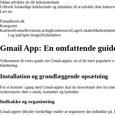
Sådan udvikler du dit lederpotentiale
Udforsk forskellige ledelsesstile og teknikker til at udvikle dine leder
Læs nu
FirmaBroen.dk
Kategorier
Karriere
Kontor
Revision
Læring
Konferencer
Lager
Lokaler
Markedsføri
Log ind
Opret bruger
Nyhedsbrev
Gmail App: En omfattende guide 
Velkommen til vores guide om Gmail-appen, en af de mest populære e-mail
håndtering.
Installation og grundlæggende opsætning
For at komme i gang med Gmail-appen skal du downloade den fra enten A
synkronisere dine e-mails, kontakter og kalender.
Indbakke og organisering
Gmail-appen tilbyder forskellige måder at organisere din indbakke på. D