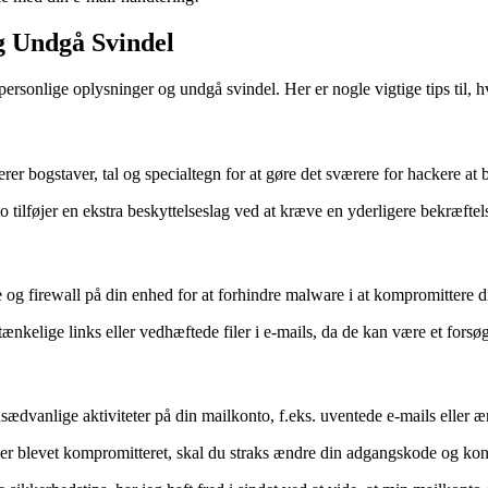
g Undgå Svindel
personlige oplysninger og undgå svindel. Her er nogle vigtige tips til, 
bogstaver, tal og specialtegn for at gøre det sværere for hackere at b
nto tilføjer en ekstra beskyttelseslag ved at kræve en yderligere bekræf
e og firewall på din enhed for at forhindre malware i at kompromittere 
nkelige links eller vedhæftede filer i e-mails, da de kan være et forsøg
dvanlige aktiviteter på din mailkonto, f.eks. uventede e-mails eller æn
er blevet kompromitteret, skal du straks ændre din adgangskode og konta