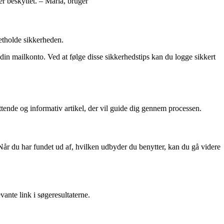
 er beskyttet. – Maria, bruger
etholde sikkerheden.
e din mailkonto. Ved at følge disse sikkerhedstips kan du logge sikkert
ttende og informativ artikel, der vil guide dig gennem processen.
år du har fundet ud af, hvilken udbyder du benytter, kan du gå videre
ante link i søgeresultaterne.