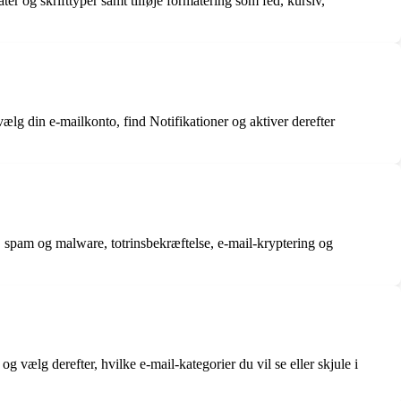
er og skrifttyper samt tilføje formatering som fed, kursiv,
, vælg din e-mailkonto, find Notifikationer og aktiver derefter
, spam og malware, totrinsbekræftelse, e-mail-kryptering og
g vælg derefter, hvilke e-mail-kategorier du vil se eller skjule i