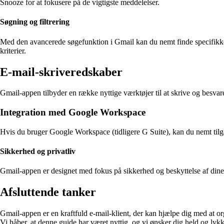
Snooze for at fokusere på de vigtigste meddelelser.
Søgning og filtrering
Med den avancerede søgefunktion i Gmail kan du nemt finde specifikke e-m
kriterier.
E-mail-skriveredskaber
Gmail-appen tilbyder en række nyttige værktøjer til at skrive og besvar
Integration med Google Workspace
Hvis du bruger Google Workspace (tidligere G Suite), kan du nemt tilgå
Sikkerhed og privatliv
Gmail-appen er designet med fokus på sikkerhed og beskyttelse af dine pe
Afsluttende tanker
Gmail-appen er en kraftfuld e-mail-klient, der kan hjælpe dig med at org
Vi håber, at denne guide har været nyttig, og vi ønsker dig held og ly