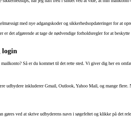
e sikkerhedstips, har jeg haft fred i sindet ved at vide, at min mailkonto
gelmæssigt med nye adgangskoder og sikkerhedsopdateringer for at opr
nger er det afgørende at tage de nødvendige forholdsregler for at beskytt
 login
 mailkonto? Så er du kommet til det rette sted. Vi giver dig her en omfa
ære udbydere inkluderer Gmail, Outlook, Yahoo Mail, og mange flere. N
gøres ved at skrive udbyderens navn i søgefeltet og klikke på det relev