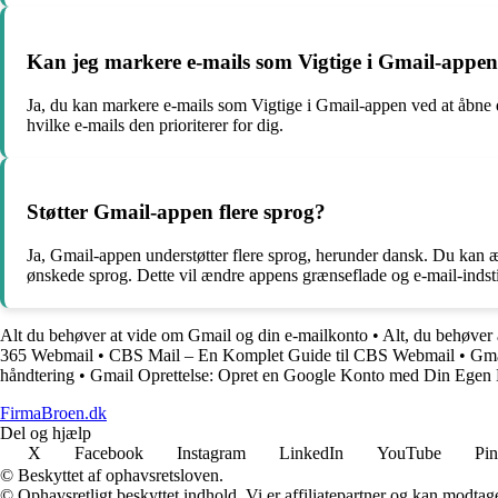
Kan jeg markere e-mails som Vigtige i Gmail-appe
Ja, du kan markere e-mails som Vigtige i Gmail-appen ved at åbne d
hvilke e-mails den prioriterer for dig.
Støtter Gmail-appen flere sprog?
Ja, Gmail-appen understøtter flere sprog, herunder dansk. Du kan æn
ønskede sprog. Dette vil ændre appens grænseflade og e-mail-indstill
Alt du behøver at vide om Gmail og din e-mailkonto
•
Alt, du behøver
365 Webmail
•
CBS Mail – En Komplet Guide til CBS Webmail
•
Gma
håndtering
•
Gmail Oprettelse: Opret en Google Konto med Din Egen
FirmaBroen.dk
Del og hjælp
X
Facebook
Instagram
LinkedIn
YouTube
Pin
© Beskyttet af ophavsretsloven.
© Ophavsretligt beskyttet indhold. Vi er affiliatepartner og kan modtag