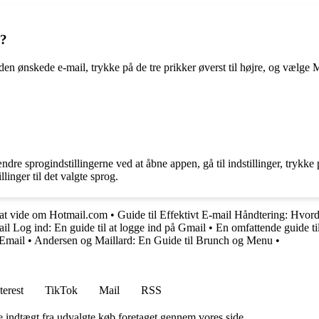
n?
en ønskede e-mail, trykke på de tre prikker øverst til højre, og vælge
dre sprogindstillingerne ved at åbne appen, gå til indstillinger, trykke
inger til det valgte sprog.
 at vide om Hotmail.com
•
Guide til Effektivt E-mail Håndtering: Hvor
il Log ind: En guide til at logge ind på Gmail
•
En omfattende guide t
 Email
•
Andersen og Maillard: En Guide til Brunch og Menu
•
terest
TikTok
Mail
RSS
e indtægt fra udvalgte køb foretaget gennem vores side.