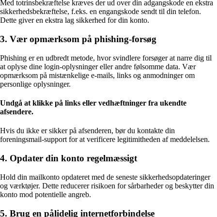
Med totrinsbekræftelse kræves der ud over din adgangskode en ekstra
sikkerhedsbekræftelse, f.eks. en engangskode sendt til din telefon.
Dette giver en ekstra lag sikkerhed for din konto.
3. Vær opmærksom på phishing-forsøg
Phishing er en udbredt metode, hvor svindlere forsøger at narre dig til
at oplyse dine login-oplysninger eller andre følsomme data. Vær
opmærksom på mistænkelige e-mails, links og anmodninger om
personlige oplysninger.
Undgå at klikke på links eller vedhæftninger fra ukendte
afsendere.
Hvis du ikke er sikker på afsenderen, bør du kontakte din
foreningsmail-support for at verificere legitimitheden af meddelelsen.
4. Opdater din konto regelmæssigt
Hold din mailkonto opdateret med de seneste sikkerhedsopdateringer
og værktøjer. Dette reducerer risikoen for sårbarheder og beskytter din
konto mod potentielle angreb.
5. Brug en pålidelig internetforbindelse