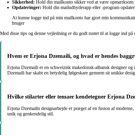
Sikkerhed:
Hold din mailkonto sikker ved at være opmærksom 
Opdateringer:
Hold din mailudbyderapp eller -program opdateret 
At kunne logge ind på min mailkonto har gjort min kommunikation
bruger
Med disse tips og denne vejledning er du godt rustet til at logge ind på
Hvem er Erjona Dzemaili, og hvad er hendes bagg
Erjona Dzemaili er en schweizisk makedonsk-albansk designer og infl
Dzemaili har skabt en betydelig følgeskare gennem sit unikke design
Hvilke stilarter eller temaer kendetegner Erjona Dz
Erjona Dzemailis designarbejde er præget af en fusion af moderne, æ
unik og genkendelig stil.