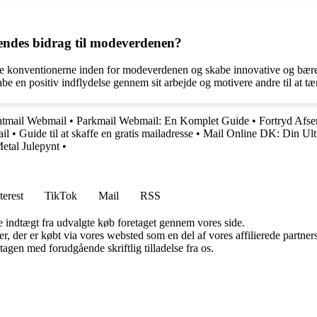
hendes bidrag til modeverdenen?
dre konventionerne inden for modeverdenen og skabe innovative og bæredy
e en positiv indflydelse gennem sit arbejde og motivere andre til at tæ
htmail Webmail
•
Parkmail Webmail: En Komplet Guide
•
Fortryd Afsen
ail
•
Guide til at skaffe en gratis mailadresse
•
Mail Online DK: Din Ulti
etal Julepynt
•
terest
TikTok
Mail
RSS
e indtægt fra udvalgte køb foretaget gennem vores side.
ter, der er købt via vores websted som en del af vores affilierede partn
tagen med forudgående skriftlig tilladelse fra os.