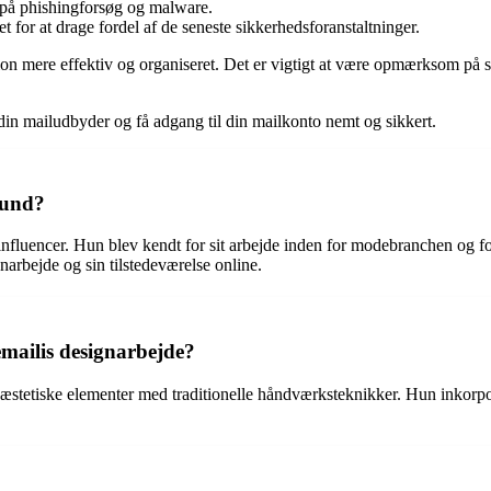
på phishingforsøg og malware.
for at drage fordel af de seneste sikkerhedsforanstaltninger.
 mere effektiv og organiseret. Det er vigtigt at være opmærksom på sik
 din mailudbyder og få adgang til din mailkonto nemt og sikkert.
rund?
uencer. Hun blev kendt for sit arbejde inden for modebranchen og for at
arbejde og sin tilstedeværelse online.
emailis designarbejde?
stetiske elementer med traditionelle håndværksteknikker. Hun inkorporer