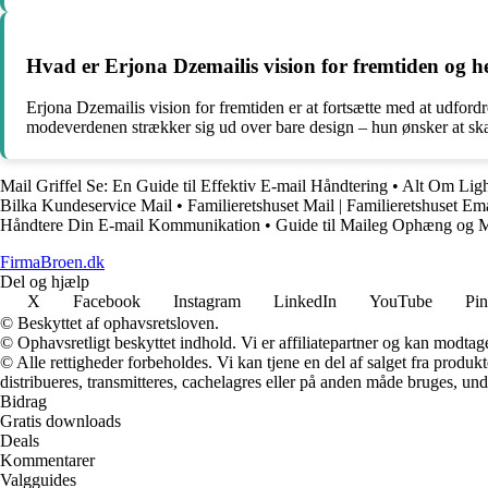
Hvad er Erjona Dzemailis vision for fremtiden og 
Erjona Dzemailis vision for fremtiden er at fortsætte med at udfor
modeverdenen strækker sig ud over bare design – hun ønsker at skab
Mail Griffel Se: En Guide til Effektiv E-mail Håndtering
•
Alt Om Lig
Bilka Kundeservice Mail
•
Familieretshuset Mail | Familieretshuset Em
Håndtere Din E-mail Kommunikation
•
Guide til Maileg Ophæng og M
FirmaBroen.dk
Del og hjælp
X
Facebook
Instagram
LinkedIn
YouTube
Pin
© Beskyttet af ophavsretsloven.
© Ophavsretligt beskyttet indhold. Vi er affiliatepartner og kan modtag
© Alle rettigheder forbeholdes. Vi kan tjene en del af salget fra produk
distribueres, transmitteres, cachelagres eller på anden måde bruges, und
Bidrag
Gratis downloads
Deals
Kommentarer
Valgguides