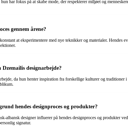
a hun har fokus på at skabe mode, der respekterer miljøet og menneskere
roces gennem årene?
stant at eksperimentere med nye teknikker og materialer. Hendes evne ti
ektioner.
a Dzemailis designarbejde?
rbejde, da hun henter inspiration fra forskellige kulturer og traditioner i
ublikum.
grund hendes designproces og produkter?
albansk designer influerer på hendes designproces og produkter ved at
ersonlig signatur.