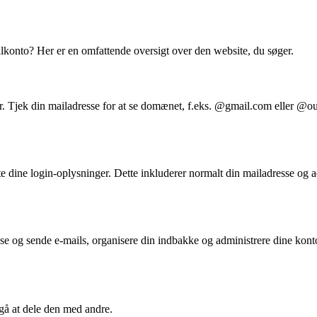
lkonto? Her er en omfattende oversigt over den website, du søger.
der. Tjek din mailadresse for at se domænet, f.eks. @gmail.com eller @
te dine login-oplysninger. Dette inkluderer normalt din mailadresse o
læse og sende e-mails, organisere din indbakke og administrere dine kon
å at dele den med andre.