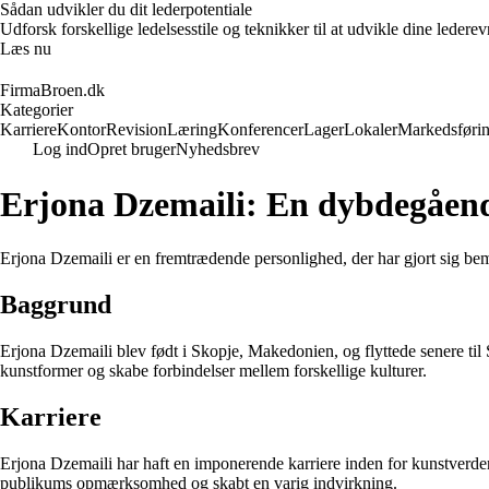
Sådan udvikler du dit lederpotentiale
Udforsk forskellige ledelsesstile og teknikker til at udvikle dine leder
Læs nu
FirmaBroen.dk
Kategorier
Karriere
Kontor
Revision
Læring
Konferencer
Lager
Lokaler
Markedsføri
Log ind
Opret bruger
Nyhedsbrev
Erjona Dzemaili: En dybdegående 
Erjona Dzemaili er en fremtrædende personlighed, der har gjort sig bemæ
Baggrund
Erjona Dzemaili blev født i Skopje, Makedonien, og flyttede senere til S
kunstformer og skabe forbindelser mellem forskellige kulturer.
Karriere
Erjona Dzemaili har haft en imponerende karriere inden for kunstverden
publikums opmærksomhed og skabt en varig indvirkning.