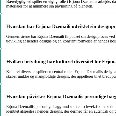
Bæredygtighed spiller en vigtig rolle i Erjona Dzemailis arbejde, d
materialer for at minimere sin påvirkning på planeten.
Hvordan har Erjona Dzemaili udviklet sin designp
Gennem årene har Erjona Dzemaili finpudset sin designproces ved kon
udvikling af hendes designs og en konstant fornyelse af hendes koll
Hvilken betydning har kulturel diversitet for Erjon
Kulturel diversitet spiller en central rolle i Erjona Dzemailis designa
skaber unikke og mangfoldige designs, der appellerer til et bredt p
Hvordan påvirker Erjona Dzemailis personlige bag
Erjona Dzemailis personlige baggrund som en schweizisk makedonsk-
identitet afspejles i hendes designs, der dermed får en autentisk og p