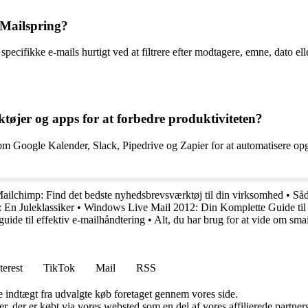
 Mailspring?
ecifikke e-mails hurtigt ved at filtrere efter modtagere, emne, dato elle
øjer og apps for at forbedre produktiviteten?
m Google Kalender, Slack, Pipedrive og Zapier for at automatisere opg
 Mailchimp: Find det bedste nyhedsbrevsværktøj til din virksomhed
•
Såd
: En Juleklassiker
•
Windows Live Mail 2012: Din Komplette Guide til
ide til effektiv e-mailhåndtering
•
Alt, du har brug for at vide om sma
terest
TikTok
Mail
RSS
e indtægt fra udvalgte køb foretaget gennem vores side.
ter, der er købt via vores websted som en del af vores affilierede partn