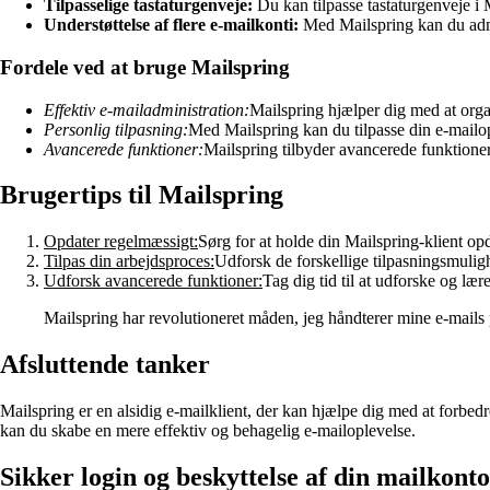
Tilpasselige tastaturgenveje:
Du kan tilpasse tastaturgenveje i 
Understøttelse af flere e-mailkonti:
Med Mailspring kan du admin
Fordele ved at bruge Mailspring
Effektiv e-mailadministration:
Mailspring hjælper dig med at organ
Personlig tilpasning:
Med Mailspring kan du tilpasse din e-mailop
Avancerede funktioner:
Mailspring tilbyder avancerede funktioner
Brugertips til Mailspring
Opdater regelmæssigt:
Sørg for at holde din Mailspring-klient opd
Tilpas din arbejdsproces:
Udforsk de forskellige tilpasningsmulig
Udforsk avancerede funktioner:
Tag dig tid til at udforske og læ
Mailspring har revolutioneret måden, jeg håndterer mine e-mails 
Afsluttende tanker
Mailspring er en alsidig e-mailklient, der kan hjælpe dig med at forbe
kan du skabe en mere effektiv og behagelig e-mailoplevelse.
Sikker login og beskyttelse af din mailkont