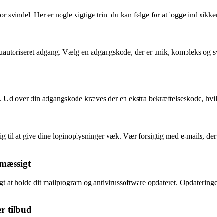
 for svindel. Her er nogle vigtige trin, du kan følge for at logge ind sik
autoriseret adgang. Vælg en adgangskode, der er unik, kompleks og svæ
to. Ud over din adgangskode kræves der en ekstra bekræftelseskode, hvilk
dig til at give dine loginoplysninger væk. Vær forsigtig med e-mails, de
lmæssigt
gt at holde dit mailprogram og antivirussoftware opdateret. Opdateringer
r tilbud