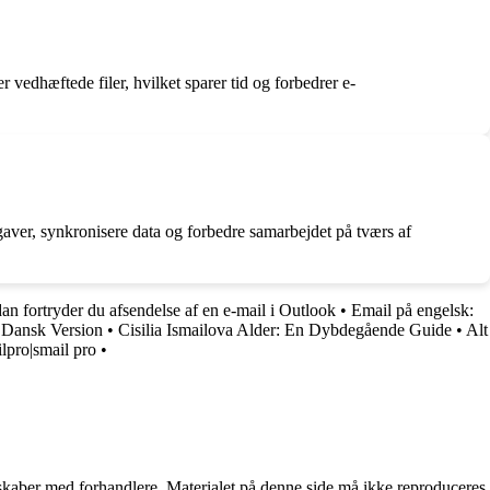
r vedhæftede filer, hvilket sparer tid og forbedrer e-
aver, synkronisere data og forbedre samarbejdet på tværs af
an fortryder du afsendelse af en e-mail i Outlook
•
Email på engelsk:
 Dansk Version
•
Cisilia Ismailova Alder: En Dybdegående Guide
•
Alt
ilpro|smail pro
•
erskaber med forhandlere. Materialet på denne side må ikke reproduceres,