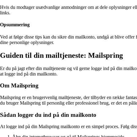
Hvis du modtager usædvanlige anmodninger om at dele oplysninger eller t
links.
Opsummering
Ved at følge disse tips kan du sikre din mailkonto, undgå at blive offe
dine personlige oplysninger.
Guiden til din mailtjeneste: Mailspring
Er du på jagt efter din mailtjeneste og vil gerne logge ind på din mailko
at logge ind på din mailkonto.
Om Mailspring
Mailspring er en brugervenlig mailtjeneste, der tilbyder en række fantas
du bruger Mailspring til personlig eller professionel brug, er det en pålid
Sådan logger du ind på din mailkonto
At logge ind på din Mailspring mailkonto er en simpel proces. Følg disse
Åbn din internetbrowser og gå til Mailsprings hjemmeside.