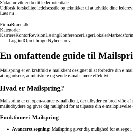
Sådan udvikler du dit lederpotentiale
Udforsk forskellige ledelsesstile og teknikker til at udvikle dine leder
Læs nu
FirmaBroen.dk
Kategorier
Karriere
Kontor
Revision
Læring
Konferencer
Lager
Lokaler
Markedsføri
Log ind
Opret bruger
Nyhedsbrev
En omfattende guide til Mailspr
Mailspring er en kraftfuld e-mailklient designet til at forbedre din e-
at organisere, administrere og sende e-mails mere effektivt.
Hvad er Mailspring?
Mailspring er en open-source e-mailklient, der tilbyder en bred vifte af
mailudbydere og giver dig mulighed for at tilpasse din e-mailoplevelse 
Funktioner i Mailspring
Avanceret søgning:
Mailspring giver dig mulighed for at søge i d