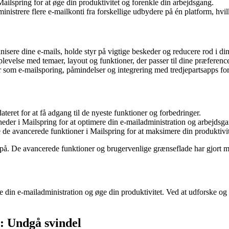
Mailspring for at øge din produktivitet og forenkle din arbejdsgang.
istrere flere e-mailkonti fra forskellige udbydere på én platform, hvilk
isere dine e-mails, holde styr på vigtige beskeder og reducere rod i di
levelse med temaer, layout og funktioner, der passer til dine præference
 som e-mailsporing, påmindelser og integrering med tredjepartsapps for 
ateret for at få adgang til de nyeste funktioner og forbedringer.
heder i Mailspring for at optimere din e-mailadministration og arbejdsg
re de avancerede funktioner i Mailspring for at maksimere din produktivit
på. De avancerede funktioner og brugervenlige grænseflade har gjort mi
dre din e-mailadministration og øge din produktivitet. Ved at udforske 
o: Undgå svindel