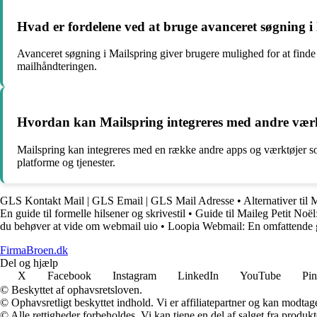
Hvad er fordelene ved at bruge avanceret søgning i
Avanceret søgning i Mailspring giver brugere mulighed for at finde sp
mailhåndteringen.
Hvordan kan Mailspring integreres med andre værkt
Mailspring kan integreres med en række andre apps og værktøjer so
platforme og tjenester.
GLS Kontakt Mail | GLS Email | GLS Mail Adresse
•
Alternativer til
En guide til formelle hilsener og skrivestil
•
Guide til Maileg Petit Noël
du behøver at vide om webmail uio
•
Loopia Webmail: En omfattende gu
FirmaBroen.dk
Del og hjælp
X
Facebook
Instagram
LinkedIn
YouTube
Pin
© Beskyttet af ophavsretsloven.
© Ophavsretligt beskyttet indhold. Vi er affiliatepartner og kan modtag
© Alle rettigheder forbeholdes. Vi kan tjene en del af salget fra produk