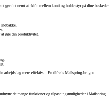
et gør det nemt at skifte mellem konti og holde styr på dine beskeder.
n indbakke.
r.
at øge din produktivitet.
ang.
et.
n arbejdsdag mere effektiv. – En tilfreds Mailspring-bruger.
og udnytte de mange funktioner og tilpasningsmuligheder i Mailspring