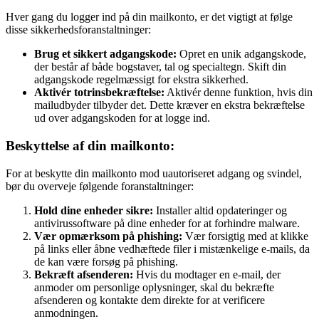
Hver gang du logger ind på din mailkonto, er det vigtigt at følge
disse sikkerhedsforanstaltninger:
Brug et sikkert adgangskode:
Opret en unik adgangskode,
der består af både bogstaver, tal og specialtegn. Skift din
adgangskode regelmæssigt for ekstra sikkerhed.
Aktivér totrinsbekræftelse:
Aktivér denne funktion, hvis din
mailudbyder tilbyder det. Dette kræver en ekstra bekræftelse
ud over adgangskoden for at logge ind.
Beskyttelse af din mailkonto:
For at beskytte din mailkonto mod uautoriseret adgang og svindel,
bør du overveje følgende foranstaltninger:
Hold dine enheder sikre:
Installer altid opdateringer og
antivirussoftware på dine enheder for at forhindre malware.
Vær opmærksom på phishing:
Vær forsigtig med at klikke
på links eller åbne vedhæftede filer i mistænkelige e-mails, da
de kan være forsøg på phishing.
Bekræft afsenderen:
Hvis du modtager en e-mail, der
anmoder om personlige oplysninger, skal du bekræfte
afsenderen og kontakte dem direkte for at verificere
anmodningen.