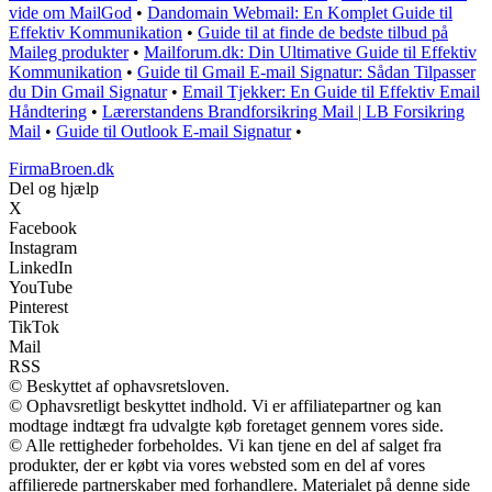
vide om MailGod
•
Dandomain Webmail: En Komplet Guide til
Effektiv Kommunikation
•
Guide til at finde de bedste tilbud på
Maileg produkter
•
Mailforum.dk: Din Ultimative Guide til Effektiv
Kommunikation
•
Guide til Gmail E-mail Signatur: Sådan Tilpasser
du Din Gmail Signatur
•
Email Tjekker: En Guide til Effektiv Email
Håndtering
•
Lærerstandens Brandforsikring Mail | LB Forsikring
Mail
•
Guide til Outlook E-mail Signatur
•
FirmaBroen.dk
Del og hjælp
X
Facebook
Instagram
LinkedIn
YouTube
Pinterest
TikTok
Mail
RSS
© Beskyttet af ophavsretsloven.
© Ophavsretligt beskyttet indhold. Vi er affiliatepartner og kan
modtage indtægt fra udvalgte køb foretaget gennem vores side.
© Alle rettigheder forbeholdes. Vi kan tjene en del af salget fra
produkter, der er købt via vores websted som en del af vores
affilierede partnerskaber med forhandlere. Materialet på denne side