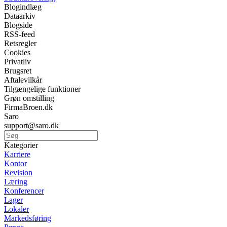
Blogindlæg
Dataarkiv
Blogside
RSS-feed
Retsregler
Cookies
Privatliv
Brugsret
Aftalevilkår
Tilgængelige funktioner
Grøn omstilling
FirmaBroen.dk
Saro
support@saro.dk
Kategorier
Karriere
Kontor
Revision
Læring
Konferencer
Lager
Lokaler
Markedsføring