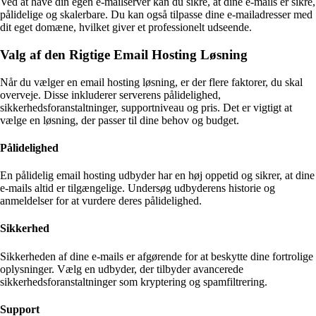
Ved at have din egen e-mailserver kan du sikre, at dine e-mails er sikre,
pålidelige og skalerbare. Du kan også tilpasse dine e-mailadresser med
dit eget domæne, hvilket giver et professionelt udseende.
Valg af den Rigtige Email Hosting Løsning
Når du vælger en email hosting løsning, er der flere faktorer, du skal
overveje. Disse inkluderer serverens pålidelighed,
sikkerhedsforanstaltninger, supportniveau og pris. Det er vigtigt at
vælge en løsning, der passer til dine behov og budget.
Pålidelighed
En pålidelig email hosting udbyder har en høj oppetid og sikrer, at dine
e-mails altid er tilgængelige. Undersøg udbyderens historie og
anmeldelser for at vurdere deres pålidelighed.
Sikkerhed
Sikkerheden af dine e-mails er afgørende for at beskytte dine fortrolige
oplysninger. Vælg en udbyder, der tilbyder avancerede
sikkerhedsforanstaltninger som kryptering og spamfiltrering.
Support