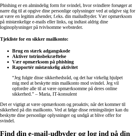
Phishing er en almindelig form for svindel, hvor svindlere forsøger at
narre dig til at opgive dine personlige oplysninger ved at udgive sig for
at være en legitim afsender, f.eks. din mailudbyder. Vær opmærksom
på mistænkelige e-mails eller links, og indtast aldrig dine
loginoplysninger på tvivlsomme websteder.
Tjekliste for en sikker mailkonto:
Brug en stærk adgangskode
Aktiver totrinsbekræftelse
Vær opmærksom på phishing
Rapportér mistænkelig aktivitet
“Jeg fulgte disse sikkerhedsråd, og det har virkelig hjulpet
mig med at beskytte min mailkonto mod svindel. Jeg vil
opfordre alle til at være opmærksomme på deres online
sikkerhed.” – Maria, IT-konsulent
Det er vigtigt at være opmærksom og proaktiv, når det kommer til
sikkerhed på din mailkonto. Ved at følge disse retningslinjer kan du
beskytte dine personlige oplysninger og undgå at blive offer for
svindel.
Find din e-mail-udbyder og log ind på din