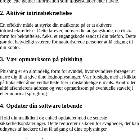
bruge lette gætbar information som fødselsdatoer eller navne.
2. Aktivér totrinsbekræftelse
En effektiv måde at styrke din mailkonto på er at aktivere
totrinsbekræftelse. Dette kræver, udover din adgangskode, en ekstra
form for bekræftelse, f.eks. et engangskode sendt til din telefon. Dette
gør det betydeligt sværere for uautoriserede personer at få adgang til
din konto.
3. Vær opmærksom på phishing
Phishing er en almindelig form for svindel, hvor svindlere forsøger at
narre dig til at give dine loginoplysninger. Vær forsigtig med at klikke
på links eller åbne vedhæftede filer i mistænkelige e-mails. Kontroller
altid afsenderens adresse og vær opmærksom på eventuelle stavefejl
eller unormal sprogbrug.
4. Opdater din software løbende
Hold din mailklient og enhed opdateret med de seneste
sikkerhedsopdateringer. Dette reducerer risikoen for svagheder, der kan
udnyttes af hackere til at få adgang til dine oplysninger.