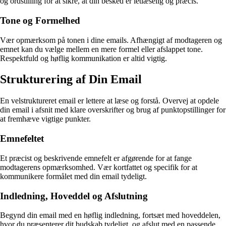
og ordstilling for at sikre, at din besked er letlæselig og præcis.
Tone og Formelhed
Vær opmærksom på tonen i dine emails. Afhængigt af modtageren og
emnet kan du vælge mellem en mere formel eller afslappet tone.
Respektfuld og høflig kommunikation er altid vigtig.
Strukturering af Din Email
En velstruktureret email er lettere at læse og forstå. Overvej at opdele
din email i afsnit med klare overskrifter og brug af punktopstillinger for
at fremhæve vigtige punkter.
Emnefeltet
Et præcist og beskrivende emnefelt er afgørende for at fange
modtagerens opmærksomhed. Vær kortfattet og specifik for at
kommunikere formålet med din email tydeligt.
Indledning, Hoveddel og Afslutning
Begynd din email med en høflig indledning, fortsæt med hoveddelen,
hvor du præsenterer dit budskab tydeligt, og afslut med en passende