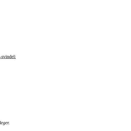
-svindel:
leger.