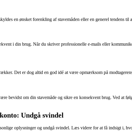
kyldes en ønsket forenkling af stavemåden eller en generel tendens til a
ekvent i din brug. Når du skriver professionelle e-mails eller kommunik
ker. Det er dog altid en god idé at være opmærksom på modtagerens pr
t være bevidst om din stavemåde og sikre en konsekvent brug. Ved at følg
-konto: Undgå svindel
sonlige oplysninger og undgå svindel. Læs videre for at få indsigt i, hv