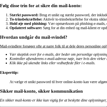
Følg disse trin for at sikre din mail-konto:
Stærkt password:
Brug et unikt og stærkt password, der inklude
To-trinsbekræftelse:
Aktivér to-trinsbekræftelse for ekstra sikk
Hold øje med phishing:
Vær opmærksom på phishing-e-mails, de
Opdateret software:
Sørg for at din enhed og mail-klient er op
Hvordan undgår du mail-svindel?
Mail-svindlere forsøger ofte at narre folk til at dele deres personlige o
Vær skeptisk over for e-mails, der beder om personlige oplysning
Kontroller afsenderens e-mail-adresse nøje, især hvis den virker
Klik ikke på ukendte links eller vedhæftede filer i e-mails.
Eksperttip:
At vælge et unikt password til hver online-konto kan være afgøre
Sikker mail-konto, sikker kommunikation
En sikker mail-konto er ikke kun vigtig for at beskytte dine oplysninge