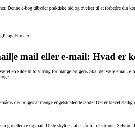
evner. Denne e-bog tilbyder praktiske råd og øvelser til at forbedre din
ng
Penge
Firmaer
mail|e mail eller e-mail: Hvad er 
æret en kilde til forvirring for mange brugere. Skal det være email, e-m
bruge.
avemåde, der bruges af mange engelsktalende lande. Det er blevet stadig
streg mellem e og mail. Dette skyldes, at e står for electronic. Selvom 