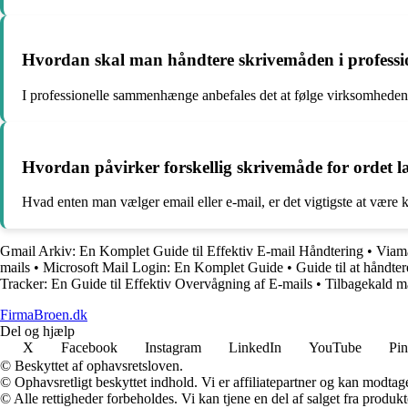
Hvordan skal man håndtere skrivemåden i profess
I professionelle sammenhænge anbefales det at følge virksomhedens in
Hvordan påvirker forskellig skrivemåde for ordet læ
Hvad enten man vælger email eller e-mail, er det vigtigste at være
Gmail Arkiv: En Komplet Guide til Effektiv E-mail Håndtering
•
Viama
mails
•
Microsoft Mail Login: En Komplet Guide
•
Guide til at håndte
Tracker: En Guide til Effektiv Overvågning af E-mails
•
Tilbagekald m
FirmaBroen.dk
Del og hjælp
X
Facebook
Instagram
LinkedIn
YouTube
Pin
© Beskyttet af ophavsretsloven.
© Ophavsretligt beskyttet indhold. Vi er affiliatepartner og kan modtag
© Alle rettigheder forbeholdes. Vi kan tjene en del af salget fra produk