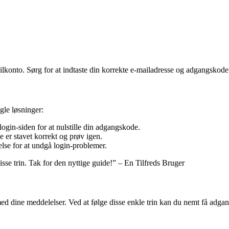
ailkonto. Sørg for at indtaste din korrekte e-mailadresse og adgangskode 
gle løsninger:
in-siden for at nulstille din adgangskode.
 er stavet korrekt og prøv igen.
delse for at undgå login-problemer.
se trin. Tak for den nyttige guide!” – En Tilfreds Bruger
med dine meddelelser. Ved at følge disse enkle trin kan du nemt få adga