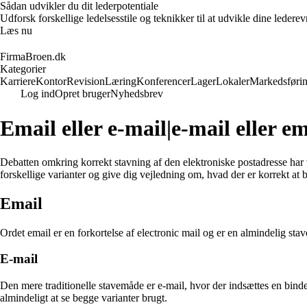
Sådan udvikler du dit lederpotentiale
Udforsk forskellige ledelsesstile og teknikker til at udvikle dine leder
Læs nu
FirmaBroen.dk
Kategorier
Karriere
Kontor
Revision
Læring
Konferencer
Lager
Lokaler
Markedsføri
Log ind
Opret bruger
Nyhedsbrev
Email eller e-mail|e-mail eller e
Debatten omkring korrekt stavning af den elektroniske postadresse har v
forskellige varianter og give dig vejledning om, hvad der er korrekt at 
Email
Ordet email er en forkortelse af electronic mail og er en almindelig st
E-mail
Den mere traditionelle stavemåde er e-mail, hvor der indsættes en binde
almindeligt at se begge varianter brugt.