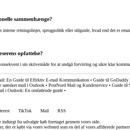
ionelle sammenhænge?
terne retningslinjer, sprogpolitik eller stilguide, hvad end det er email
serens opfattelse?
 konsekvent i sin skrivemåde for at undgå forvirring og sikre klar komm
il: En Guide til Effektiv E-mail Kommunikation
•
Guide til GoDaddy 
re uønsket mail i Outlook
•
PostNord Mail og Kundeservice
•
Guide til
ail i Outlook: En omfattende guide
•
terest
TikTok
Mail
RSS
e indtægt fra udvalgte køb foretaget gennem vores side.
ter, der er købt via vores websted som en del af vores affilierede partn