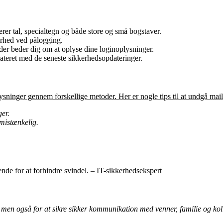
rer tal, specialtegn og både store og små bogstaver.
erhed ved pålogging.
r beder dig om at oplyse dine loginoplysninger.
dateret med de seneste sikkerhedsopdateringer.
plysninger gennem forskellige metoder. Her er nogle tips til at undgå mail
er.
 mistænkelig.
nde for at forhindre svindel. – IT-sikkerhedsekspert
r, men også for at sikre sikker kommunikation med venner, familie og kol