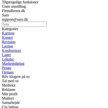
Tilgængelige funktioner
Grøn omstilling
FirmaBroen.dk
Saro
support@saro.dk
Kategorier
Karriere
Kontor
Revision
Læring
Konferencer
Lager
Lokaler
Markedsføring
Penge
Firmaer
Bliv klogere på os
Tal med os
Mediekit
Reklame
Min profil
Mailnyt
Samarbejde
Giv bidrag