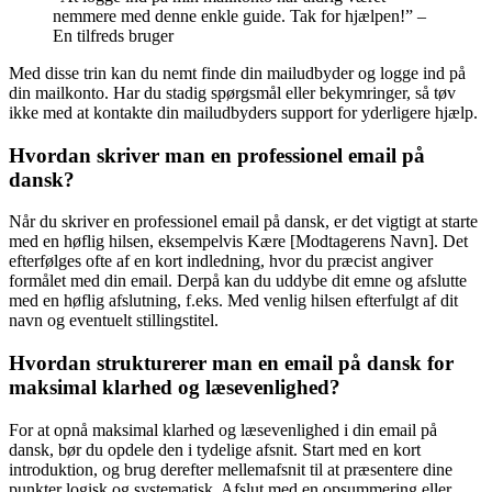
nemmere med denne enkle guide. Tak for hjælpen!” –
En tilfreds bruger
Med disse trin kan du nemt finde din mailudbyder og logge ind på
din mailkonto. Har du stadig spørgsmål eller bekymringer, så tøv
ikke med at kontakte din mailudbyders support for yderligere hjælp.
Hvordan skriver man en professionel email på
dansk?
Når du skriver en professionel email på dansk, er det vigtigt at starte
med en høflig hilsen, eksempelvis Kære [Modtagerens Navn]. Det
efterfølges ofte af en kort indledning, hvor du præcist angiver
formålet med din email. Derpå kan du uddybe dit emne og afslutte
med en høflig afslutning, f.eks. Med venlig hilsen efterfulgt af dit
navn og eventuelt stillingstitel.
Hvordan strukturerer man en email på dansk for
maksimal klarhed og læsevenlighed?
For at opnå maksimal klarhed og læsevenlighed i din email på
dansk, bør du opdele den i tydelige afsnit. Start med en kort
introduktion, og brug derefter mellemafsnit til at præsentere dine
punkter logisk og systematisk. Afslut med en opsummering eller