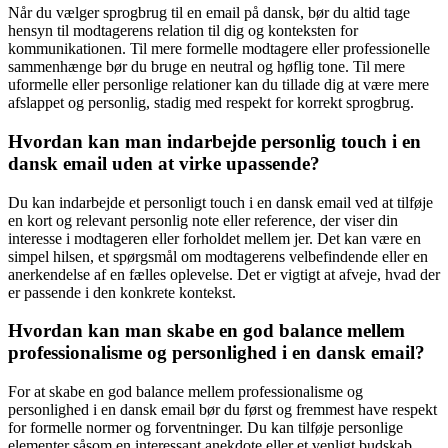
Når du vælger sprogbrug til en email på dansk, bør du altid tage
hensyn til modtagerens relation til dig og konteksten for
kommunikationen. Til mere formelle modtagere eller professionelle
sammenhænge bør du bruge en neutral og høflig tone. Til mere
uformelle eller personlige relationer kan du tillade dig at være mere
afslappet og personlig, stadig med respekt for korrekt sprogbrug.
Hvordan kan man indarbejde personlig touch i en
dansk email uden at virke upassende?
Du kan indarbejde et personligt touch i en dansk email ved at tilføje
en kort og relevant personlig note eller reference, der viser din
interesse i modtageren eller forholdet mellem jer. Det kan være en
simpel hilsen, et spørgsmål om modtagerens velbefindende eller en
anerkendelse af en fælles oplevelse. Det er vigtigt at afveje, hvad der
er passende i den konkrete kontekst.
Hvordan kan man skabe en god balance mellem
professionalisme og personlighed i en dansk email?
For at skabe en god balance mellem professionalisme og
personlighed i en dansk email bør du først og fremmest have respekt
for formelle normer og forventninger. Du kan tilføje personlige
elementer såsom en interessant anekdote eller et venligt budskab,