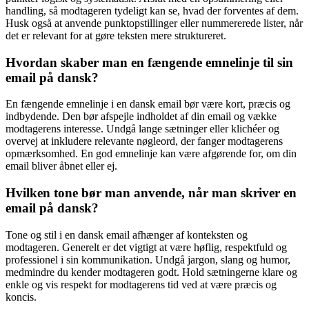
handling, så modtageren tydeligt kan se, hvad der forventes af dem.
Husk også at anvende punktopstillinger eller nummererede lister, når
det er relevant for at gøre teksten mere struktureret.
Hvordan skaber man en fængende emnelinje til sin
email på dansk?
En fængende emnelinje i en dansk email bør være kort, præcis og
indbydende. Den bør afspejle indholdet af din email og vække
modtagerens interesse. Undgå lange sætninger eller klichéer og
overvej at inkludere relevante nøgleord, der fanger modtagerens
opmærksomhed. En god emnelinje kan være afgørende for, om din
email bliver åbnet eller ej.
Hvilken tone bør man anvende, når man skriver en
email på dansk?
Tone og stil i en dansk email afhænger af konteksten og
modtageren. Generelt er det vigtigt at være høflig, respektfuld og
professionel i sin kommunikation. Undgå jargon, slang og humor,
medmindre du kender modtageren godt. Hold sætningerne klare og
enkle og vis respekt for modtagerens tid ved at være præcis og
koncis.