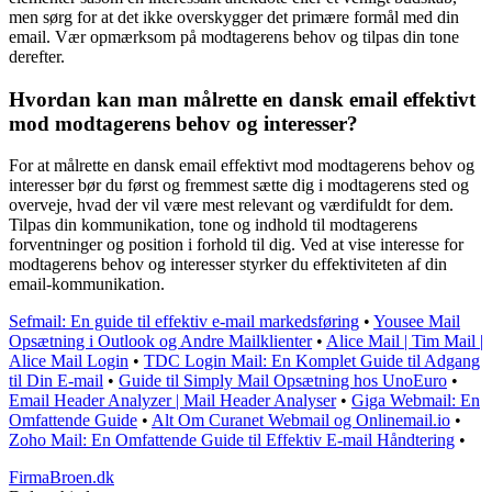
men sørg for at det ikke overskygger det primære formål med din
email. Vær opmærksom på modtagerens behov og tilpas din tone
derefter.
Hvordan kan man målrette en dansk email effektivt
mod modtagerens behov og interesser?
For at målrette en dansk email effektivt mod modtagerens behov og
interesser bør du først og fremmest sætte dig i modtagerens sted og
overveje, hvad der vil være mest relevant og værdifuldt for dem.
Tilpas din kommunikation, tone og indhold til modtagerens
forventninger og position i forhold til dig. Ved at vise interesse for
modtagerens behov og interesser styrker du effektiviteten af din
email-kommunikation.
Sefmail: En guide til effektiv e-mail markedsføring
•
Yousee Mail
Opsætning i Outlook og Andre Mailklienter
•
Alice Mail | Tim Mail |
Alice Mail Login
•
TDC Login Mail: En Komplet Guide til Adgang
til Din E-mail
•
Guide til Simply Mail Opsætning hos UnoEuro
•
Email Header Analyzer | Mail Header Analyser
•
Giga Webmail: En
Omfattende Guide
•
Alt Om Curanet Webmail og Onlinemail.io
•
Zoho Mail: En Omfattende Guide til Effektiv E-mail Håndtering
•
FirmaBroen.dk