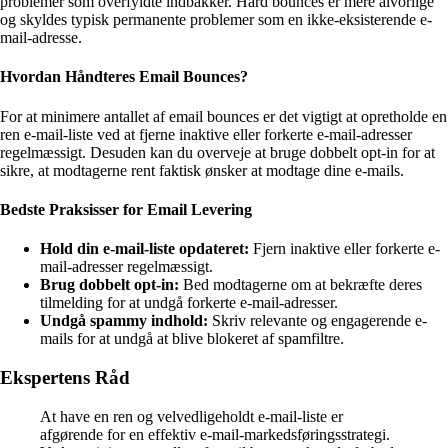
problemer som overfyldte indbakker. Hard bounces er mere alvorlige
og skyldes typisk permanente problemer som en ikke-eksisterende e-
mail-adresse.
Hvordan Håndteres Email Bounces?
For at minimere antallet af email bounces er det vigtigt at opretholde en
ren e-mail-liste ved at fjerne inaktive eller forkerte e-mail-adresser
regelmæssigt. Desuden kan du overveje at bruge dobbelt opt-in for at
sikre, at modtagerne rent faktisk ønsker at modtage dine e-mails.
Bedste Praksisser for Email Levering
Hold din e-mail-liste opdateret:
Fjern inaktive eller forkerte e-
mail-adresser regelmæssigt.
Brug dobbelt opt-in:
Bed modtagerne om at bekræfte deres
tilmelding for at undgå forkerte e-mail-adresser.
Undgå spammy indhold:
Skriv relevante og engagerende e-
mails for at undgå at blive blokeret af spamfiltre.
Ekspertens Råd
At have en ren og velvedligeholdt e-mail-liste er
afgørende for en effektiv e-mail-markedsføringsstrategi.