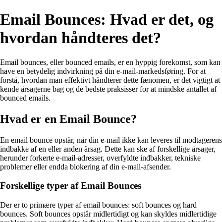
Email Bounces: Hvad er det, og
hvordan håndteres det?
Email bounces, eller bounced emails, er en hyppig forekomst, som kan
have en betydelig indvirkning på din e-mail-markedsføring. For at
forstå, hvordan man effektivt håndterer dette fænomen, er det vigtigt at
kende årsagerne bag og de bedste praksisser for at mindske antallet af
bounced emails.
Hvad er en Email Bounce?
En email bounce opstår, når din e-mail ikke kan leveres til modtagerens
indbakke af en eller anden årsag. Dette kan ske af forskellige årsager,
herunder forkerte e-mail-adresser, overfyldte indbakker, tekniske
problemer eller endda blokering af din e-mail-afsender.
Forskellige typer af Email Bounces
Der er to primære typer af email bounces: soft bounces og hard
bounces. Soft bounces opstår midlertidigt og kan skyldes midlertidige