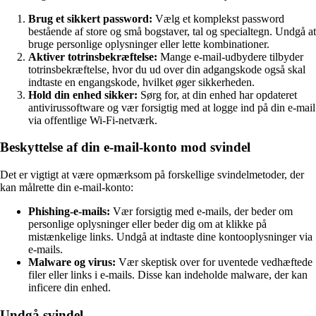
Brug et sikkert password:
Vælg et komplekst password
bestående af store og små bogstaver, tal og specialtegn. Undgå at
bruge personlige oplysninger eller lette kombinationer.
Aktiver totrinsbekræftelse:
Mange e-mail-udbydere tilbyder
totrinsbekræftelse, hvor du ud over din adgangskode også skal
indtaste en engangskode, hvilket øger sikkerheden.
Hold din enhed sikker:
Sørg for, at din enhed har opdateret
antivirussoftware og vær forsigtig med at logge ind på din e-mail
via offentlige Wi-Fi-netværk.
Beskyttelse af din e-mail-konto mod svindel
Det er vigtigt at være opmærksom på forskellige svindelmetoder, der
kan målrette din e-mail-konto:
Phishing-e-mails:
Vær forsigtig med e-mails, der beder om
personlige oplysninger eller beder dig om at klikke på
mistænkelige links. Undgå at indtaste dine kontooplysninger via
e-mails.
Malware og virus:
Vær skeptisk over for uventede vedhæftede
filer eller links i e-mails. Disse kan indeholde malware, der kan
inficere din enhed.
Undgå svindel