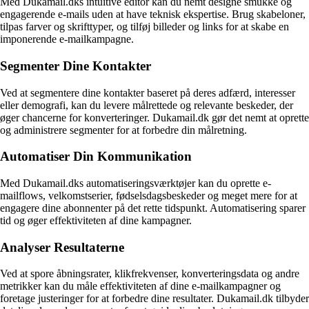
Med Dukamail.dks intuitive editor kan du nemt designe smukke og
engagerende e-mails uden at have teknisk ekspertise. Brug skabeloner,
tilpas farver og skrifttyper, og tilføj billeder og links for at skabe en
imponerende e-mailkampagne.
Segmenter Dine Kontakter
Ved at segmentere dine kontakter baseret på deres adfærd, interesser
eller demografi, kan du levere målrettede og relevante beskeder, der
øger chancerne for konverteringer. Dukamail.dk gør det nemt at oprette
og administrere segmenter for at forbedre din målretning.
Automatiser Din Kommunikation
Med Dukamail.dks automatiseringsværktøjer kan du oprette e-
mailflows, velkomstserier, fødselsdagsbeskeder og meget mere for at
engagere dine abonnenter på det rette tidspunkt. Automatisering sparer
tid og øger effektiviteten af dine kampagner.
Analyser Resultaterne
Ved at spore åbningsrater, klikfrekvenser, konverteringsdata og andre
metrikker kan du måle effektiviteten af dine e-mailkampagner og
foretage justeringer for at forbedre dine resultater. Dukamail.dk tilbyder