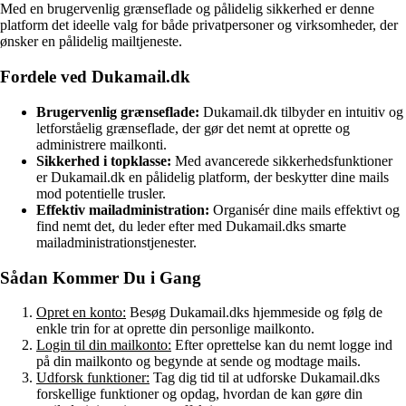
Med en brugervenlig grænseflade og pålidelig sikkerhed er denne
platform det ideelle valg for både privatpersoner og virksomheder, der
ønsker en pålidelig mailtjeneste.
Fordele ved Dukamail.dk
Brugervenlig grænseflade:
Dukamail.dk tilbyder en intuitiv og
letforståelig grænseflade, der gør det nemt at oprette og
administrere mailkonti.
Sikkerhed i topklasse:
Med avancerede sikkerhedsfunktioner
er Dukamail.dk en pålidelig platform, der beskytter dine mails
mod potentielle trusler.
Effektiv mailadministration:
Organisér dine mails effektivt og
find nemt det, du leder efter med Dukamail.dks smarte
mailadministrationstjenester.
Sådan Kommer Du i Gang
Opret en konto:
Besøg Dukamail.dks hjemmeside og følg de
enkle trin for at oprette din personlige mailkonto.
Login til din mailkonto:
Efter oprettelse kan du nemt logge ind
på din mailkonto og begynde at sende og modtage mails.
Udforsk funktioner:
Tag dig tid til at udforske Dukamail.dks
forskellige funktioner og opdag, hvordan de kan gøre din