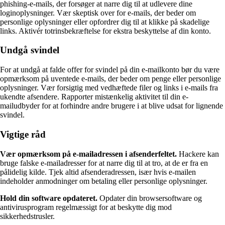
phishing-e-mails, der forsøger at narre dig til at udlevere dine
loginoplysninger. Vær skeptisk over for e-mails, der beder om
personlige oplysninger eller opfordrer dig til at klikke på skadelige
links. Aktivér totrinsbekræftelse for ekstra beskyttelse af din konto.
Undgå svindel
For at undgå at falde offer for svindel på din e-mailkonto bør du være
opmærksom på uventede e-mails, der beder om penge eller personlige
oplysninger. Vær forsigtig med vedhæftede filer og links i e-mails fra
ukendte afsendere. Rapporter mistænkelig aktivitet til din e-
mailudbyder for at forhindre andre brugere i at blive udsat for lignende
svindel.
Vigtige råd
Vær opmærksom på e-mailadressen i afsenderfeltet.
Hackere kan
bruge falske e-mailadresser for at narre dig til at tro, at de er fra en
pålidelig kilde. Tjek altid afsenderadressen, især hvis e-mailen
indeholder anmodninger om betaling eller personlige oplysninger.
Hold din software opdateret.
Opdater din browsersoftware og
antivirusprogram regelmæssigt for at beskytte dig mod
sikkerhedstrusler.