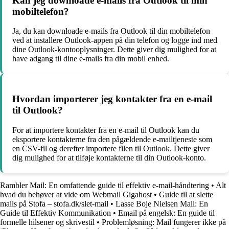
Kan jeg downloade e-mails fra Outlook til min
mobiltelefon?
Ja, du kan downloade e-mails fra Outlook til din mobiltelefon
ved at installere Outlook-appen på din telefon og logge ind med
dine Outlook-kontooplysninger. Dette giver dig mulighed for at
have adgang til dine e-mails fra din mobil enhed.
Hvordan importerer jeg kontakter fra en e-mail
til Outlook?
For at importere kontakter fra en e-mail til Outlook kan du
eksportere kontakterne fra den pågældende e-mailtjeneste som
en CSV-fil og derefter importere filen til Outlook. Dette giver
dig mulighed for at tilføje kontakterne til din Outlook-konto.
Rambler Mail: En omfattende guide til effektiv e-mail-håndtering
•
Alt
hvad du behøver at vide om Webmail Gigahost
•
Guide til at slette
mails på Stofa – stofa.dk/slet-mail
•
Lasse Boje Nielsen Mail: En
Guide til Effektiv Kommunikation
•
Email på engelsk: En guide til
formelle hilsener og skrivestil
•
Problemløsning: Mail fungerer ikke på