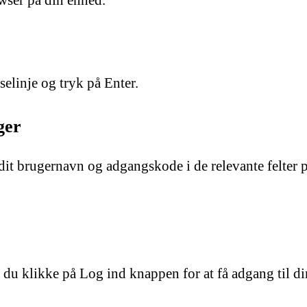
owser på din enhed.
elinje og tryk på Enter.
ger
dit brugernavn og adgangskode i de relevante felter p
al du klikke på Log ind knappen for at få adgang til 