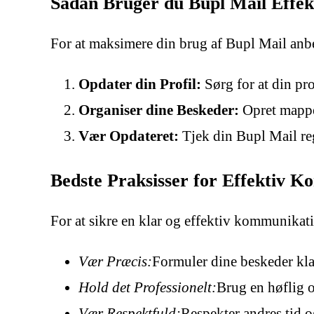
Sådan Bruger du Bupl Mail Effek
For at maksimere din brug af Bupl Mail anbef
Opdater din Profil:
Sørg for at din pr
Organiser dine Beskeder:
Opret mapper
Vær Opdateret:
Tjek din Bupl Mail reg
Bedste Praksisser for Effektiv 
For at sikre en klar og effektiv kommunika
Vær Præcis:
Formuler dine beskeder klar
Hold det Professionelt:
Brug en høflig o
Vær Respektfuld:
Respekter andres tid o