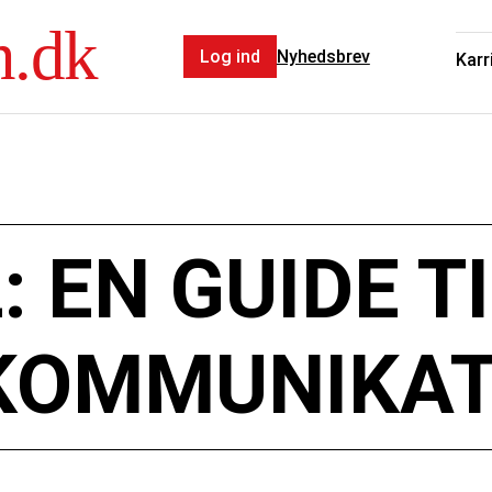
n.dk
Log ind
Nyhedsbrev
Karr
 EN GUIDE T
 KOMMUNIKA