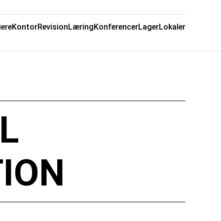
iere
Kontor
Revision
Læring
Konferencer
Lager
Lokaler
IL
TION