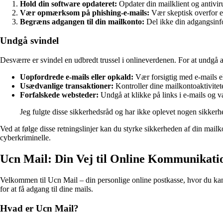
Hold din software opdateret:
Opdater din mailklient og antivir
Vær opmærksom på phishing-e-mails:
Vær skeptisk overfor e-
Begræns adgangen til din mailkonto:
Del ikke din adgangsinfo
Undgå svindel
Desværre er svindel en udbredt trussel i onlineverdenen. For at undgå 
Uopfordrede e-mails eller opkald:
Vær forsigtig med e-mails el
Usædvanlige transaktioner:
Kontroller dine mailkontoaktivitet
Forfalskede websteder:
Undgå at klikke på links i e-mails og 
Jeg fulgte disse sikkerhedsråd og har ikke oplevet nogen sikke
Ved at følge disse retningslinjer kan du styrke sikkerheden af din mail
cyberkriminelle.
Ucn Mail: Din Vej til Online Kommunikati
Velkommen til Ucn Mail – din personlige online postkasse, hvor du kan
for at få adgang til dine mails.
Hvad er Ucn Mail?