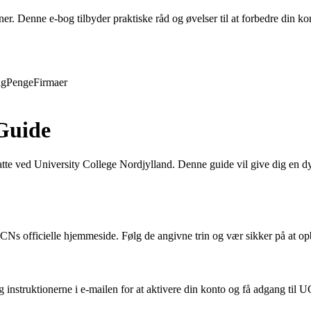
evner. Denne e-bog tilbyder praktiske råd og øvelser til at forbedre din
ng
Penge
Firmaer
Guide
te ved University College Nordjylland. Denne guide vil give dig en dy
Ns officielle hjemmeside. Følg de angivne trin og vær sikker på at opb
g instruktionerne i e-mailen for at aktivere din konto og få adgang til 