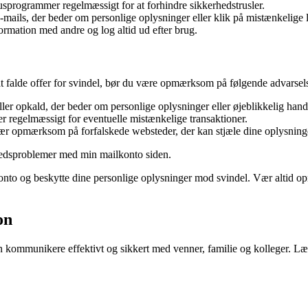
usprogrammer regelmæssigt for at forhindre sikkerhedstrusler.
mails, der beder om personlige oplysninger eller klik på mistænkelige l
rmation med andre og log altid ud efter brug.
at falde offer for svindel, bør du være opmærksom på følgende advarsels
ler opkald, der beder om personlige oplysninger eller øjeblikkelig hand
er regelmæssigt for eventuelle mistænkelige transaktioner.
vær opmærksom på forfalskede websteder, der kan stjæle dine oplysning
rhedsproblemer med min mailkonto siden.
konto og beskytte dine personlige oplysninger mod svindel. Vær altid op
on
 kommunikere effektivt og sikkert med venner, familie og kolleger. Læ