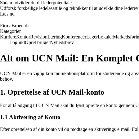
Sådan udvikler du dit lederpotentiale
Udforsk forskellige ledelsesstile og teknikker til at udvikle dine leder
Læs nu
FirmaBroen.dk
Kategorier
Karriere
Kontor
Revision
Læring
Konferencer
Lager
Lokaler
Markedsføri
Log ind
Opret bruger
Nyhedsbrev
Alt om UCN Mail: En Komplet 
UCN Mail er en vigtig kommunikationsplatform for studerende og ansat
behov.
1. Oprettelse af UCN Mail-konto
For at få adgang til UCN Mail skal du først oprette en konto gennem UC
1.1 Aktivering af Konto
Efter oprettelsen af din konto vil du modtage en aktiverings-e-mail. Føl