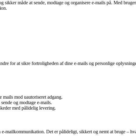
ig og sikker måde at sende, modtage og organisere e-mails på. Med brug
ion.
dre for at sikre fortroligheden af dine e-mails og personlige oplysninge
e mails mod uautoriseret adgang.
t sende og modtage e-mails.
skeder med pålidelig levering.
 e-mailkommunikation. Det er pålideligt, sikkert og nemt at bruge – hv