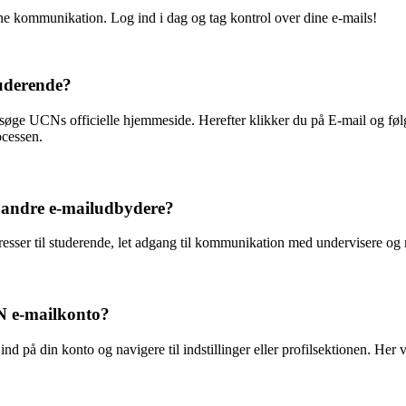
ine kommunikation. Log ind i dag og tag kontrol over dine e-mails!
uderende?
øge UCNs officielle hjemmeside. Herefter klikker du på E-mail og følge
ocessen.
l andre e-mailudbydere?
ser til studerende, let adgang til kommunikation med undervisere og m
N e-mailkonto?
 på din konto og navigere til indstillinger eller profilsektionen. Her 