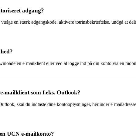
toriseret adgang?
vælge en stærk adgangskode, aktivere totrinsbekræftelse, undgå at de
nhed?
nloade en e-mailklient eller ved at logge ind på din konto via en mobi
-mailklient som f.eks. Outlook?
utlook, skal du indtaste dine kontooplysninger, herunder e-mailadresse
å en UCN e-mailkonto?