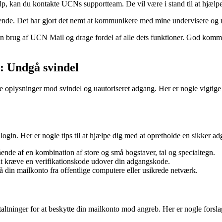
, kan du kontakte UCNs supportteam. De vil være i stand til at hjælpe
rende. Det har gjort det nemt at kommunikere med mine undervisere o
 brug af UCN Mail og drage fordel af alle dets funktioner. God kommuni
o: Undgå svindel
 oplysninger mod svindel og uautoriseret adgang. Her er nogle vigtige tr
 login. Her er nogle tips til at hjælpe dig med at opretholde en sikker adg
de af en kombination af store og små bogstaver, tal og specialtegn.
 at kræve en verifikationskode udover din adgangskode.
 din mailkonto fra offentlige computere eller usikrede netværk.
taltninger for at beskytte din mailkonto mod angreb. Her er nogle forslag