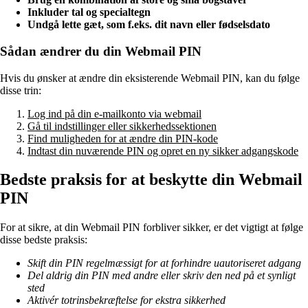
Inkluder tal og specialtegn
Undgå lette gæt, som f.eks. dit navn eller fødselsdato
Sådan ændrer du din Webmail PIN
Hvis du ønsker at ændre din eksisterende Webmail PIN, kan du følge
disse trin:
Log ind på din e-mailkonto via webmail
Gå til indstillinger eller sikkerhedssektionen
Find muligheden for at ændre din PIN-kode
Indtast din nuværende PIN og opret en ny sikker adgangskode
Bedste praksis for at beskytte din Webmail
PIN
For at sikre, at din Webmail PIN forbliver sikker, er det vigtigt at følge
disse bedste praksis:
Skift din PIN regelmæssigt for at forhindre uautoriseret adgang
Del aldrig din PIN med andre eller skriv den ned på et synligt
sted
Aktivér totrinsbekræftelse for ekstra sikkerhed