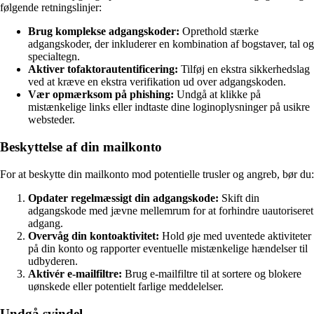
følgende retningslinjer:
Brug komplekse adgangskoder:
Oprethold stærke
adgangskoder, der inkluderer en kombination af bogstaver, tal og
specialtegn.
Aktiver tofaktorautentificering:
Tilføj en ekstra sikkerhedslag
ved at kræve en ekstra verifikation ud over adgangskoden.
Vær opmærksom på phishing:
Undgå at klikke på
mistænkelige links eller indtaste dine loginoplysninger på usikre
websteder.
Beskyttelse af din mailkonto
For at beskytte din mailkonto mod potentielle trusler og angreb, bør du:
Opdater regelmæssigt din adgangskode:
Skift din
adgangskode med jævne mellemrum for at forhindre uautoriseret
adgang.
Overvåg din kontoaktivitet:
Hold øje med uventede aktiviteter
på din konto og rapporter eventuelle mistænkelige hændelser til
udbyderen.
Aktivér e-mailfiltre:
Brug e-mailfiltre til at sortere og blokere
uønskede eller potentielt farlige meddelelser.
Undgå svindel