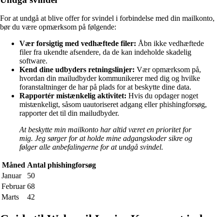
For at undgå at blive offer for svindel i forbindelse med din mailkonto,
bør du være opmærksom på følgende:
Vær forsigtig med vedhæftede filer:
Åbn ikke vedhæftede
filer fra ukendte afsendere, da de kan indeholde skadelig
software.
Kend dine udbyders retningslinjer:
Vær opmærksom på,
hvordan din mailudbyder kommunikerer med dig og hvilke
foranstaltninger de har på plads for at beskytte dine data.
Rapportér mistænkelig aktivitet:
Hvis du opdager noget
mistænkeligt, såsom uautoriseret adgang eller phishingforsøg,
rapporter det til din mailudbyder.
At beskytte min mailkonto har altid været en prioritet for
mig. Jeg sørger for at holde mine adgangskoder sikre og
følger alle anbefalingerne for at undgå svindel.
Måned
Antal phishingforsøg
Januar
50
Februar
68
Marts
42