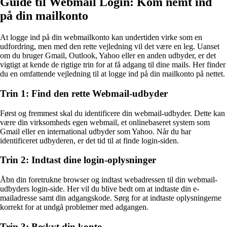
Guide til Webmail Login: Kom nemt ind
på din mailkonto
At logge ind på din webmailkonto kan undertiden virke som en
udfordring, men med den rette vejledning vil det være en leg. Uanset
om du bruger Gmail, Outlook, Yahoo eller en anden udbyder, er det
vigtigt at kende de rigtige trin for at få adgang til dine mails. Her finder
du en omfattende vejledning til at logge ind på din mailkonto på nettet.
Trin 1: Find den rette Webmail-udbyder
Først og fremmest skal du identificere din webmail-udbyder. Dette kan
være din virksomheds egen webmail, et onlinebaseret system som
Gmail eller en international udbyder som Yahoo. Når du har
identificeret udbyderen, er det tid til at finde login-siden.
Trin 2: Indtast dine login-oplysninger
Åbn din foretrukne browser og indtast webadressen til din webmail-
udbyders login-side. Her vil du blive bedt om at indtaste din e-
mailadresse samt din adgangskode. Sørg for at indtaste oplysningerne
korrekt for at undgå problemer med adgangen.
Trin 3: Beskyt din konto