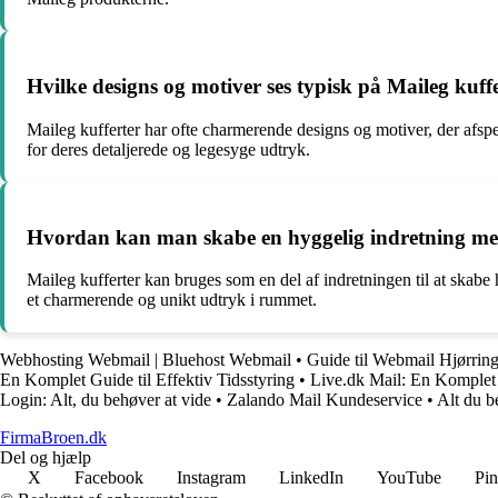
Hvilke designs og motiver ses typisk på Maileg kuff
Maileg kufferter har ofte charmerende designs og motiver, der afspej
for deres detaljerede og legesyge udtryk.
Hvordan kan man skabe en hyggelig indretning med
Maileg kufferter kan bruges som en del af indretningen til at ska
et charmerende og unikt udtryk i rummet.
Webhosting Webmail | Bluehost Webmail
•
Guide til Webmail Hjørr
En Komplet Guide til Effektiv Tidsstyring
•
Live.dk Mail: En Komplet
Login: Alt, du behøver at vide
•
Zalando Mail Kundeservice
•
Alt du b
FirmaBroen.dk
Del og hjælp
X
Facebook
Instagram
LinkedIn
YouTube
Pin