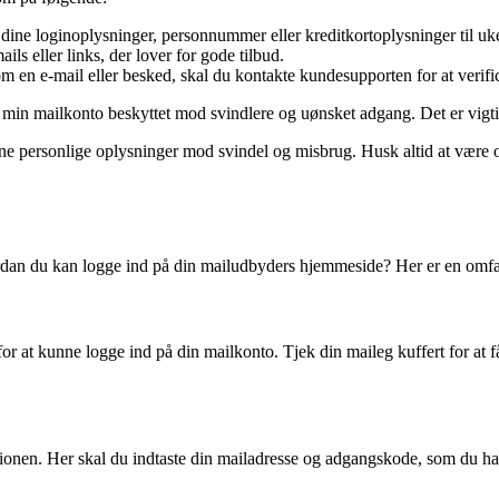
dine loginoplysninger, personnummer eller kreditkortoplysninger til uk
ls eller links, der lover for gode tilbud.
om en e-mail eller besked, skal du kontakte kundesupporten for at verif
de min mailkonto beskyttet mod svindlere og uønsket adgang. Det er vig
ine personlige oplysninger mod svindel og misbrug. Husk altid at være
vordan du kan logge ind på din mailudbyders hjemmeside? Her er en omfa
or at kunne logge ind på din mailkonto. Tjek din maileg kuffert for at f
ionen. Her skal du indtaste din mailadresse og adgangskode, som du har