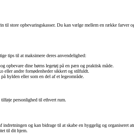
in til store opbevaringskasser. Du kan vælge mellem en række farver og m
tige tips til at maksimere deres anvendelighed:
e og opbevare dine børns legetøj på en pæn og praktisk måde.
o eller andre fornødenheder sikkert og stilfuldt.
på hylden eller som en del af et legeområde.
ilføje personlighed til ethvert rum.
af indretningen og kan bidrage til at skabe en hyggelig og organiseret 
et til dit hjem.