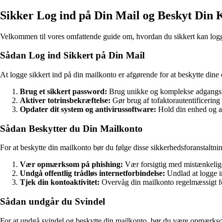
Sikker Log ind på Din Mail og Beskyt Din 
Velkommen til vores omfattende guide om, hvordan du sikkert kan logge i
Sådan Log ind Sikkert på Din Mail
At logge sikkert ind på din mailkonto er afgørende for at beskytte dine d
Brug et sikkert password:
Brug unikke og komplekse adgangskod
Aktiver totrinsbekræftelse:
Gør brug af tofaktorautentificering 
Opdater dit system og antivirussoftware:
Hold din enhed og an
Sådan Beskytter du Din Mailkonto
For at beskytte din mailkonto bør du følge disse sikkerhedsforanstaltni
Vær opmærksom på phishing:
Vær forsigtig med mistænkelige 
Undgå offentlig trådløs internetforbindelse:
Undlad at logge i
Tjek din kontoaktivitet:
Overvåg din mailkonto regelmæssigt for
Sådan undgår du Svindel
For at undgå svindel og beskytte din mailkonto, bør du være opmærks