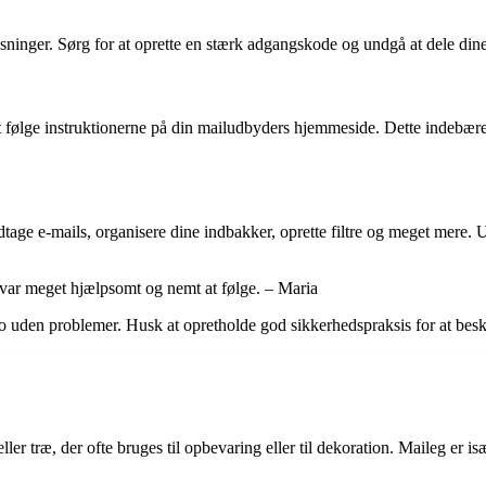
plysninger. Sørg for at oprette en stærk adgangskode og undgå at dele di
t følge instruktionerne på din mailudbyders hjemmeside. Dette indebære
age e-mails, organisere dine indbakker, oprette filtre og meget mere. U
 var meget hjælpsomt og nemt at følge. – Maria
nto uden problemer. Husk at opretholde god sikkerhedspraksis for at besk
 eller træ, der ofte bruges til opbevaring eller til dekoration. Maileg er 