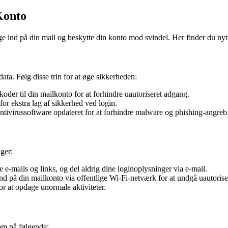
Konto
nd på din mail og beskytte din konto mod svindel. Her finder du nyttige
ata. Følg disse trin for at øge sikkerheden:
er til din mailkonto for at forhindre uautoriseret adgang.
for ekstra lag af sikkerhed ved login.
tivirussoftware opdateret for at forhindre malware og phishing-angreb
nger:
e-mails og links, og del aldrig dine loginoplysninger via e-mail.
nd på din mailkonto via offentlige Wi-Fi-netværk for at undgå uautorise
 at opdage unormale aktiviteter.
om på følgende: