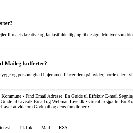
erter?
ler firmaets kreative og fantasifulde tilgang til design. Motiver som blo
 Maileg kufferter?
be hygge og personlighed i hjemmet. Placer dem på hylder, borde eller 
ing Kommune
•
Find Email Adresse: En Guide til Effektiv E-mail Søgnin
 Guide til Live.dk Email og Webmail Live.dk
•
Gmail Logga In: En Ko
ehøver at vide om Godmail og dens funktioner
•
terest
TikTok
Mail
RSS