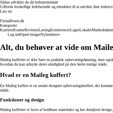
Sådan udvikler du dit lederpotentiale
Udforsk forskellige ledelsesstile og teknikker til at udvikle dine leder
Læs nu
FirmaBroen.dk
Kategorier
Karriere
Kontor
Revision
Læring
Konferencer
Lager
Lokaler
Markedsføri
Log ind
Opret bruger
Nyhedsbrev
Alt, du behøver at vide om Maile
Maileg kufferter er ikke bare en praktisk opbevaringsløsning, men også en
hvordan du kan udnytte deres alsidighed på den bedst mulige måde.
Hvad er en Maileg kuffert?
En Maileg kuffert er en smukt designet opbevaringskuffert, der kommer i f
måde.
Funktioner og design
Maileg kufferter er lavet af holdbare materialer og har detaljeret design