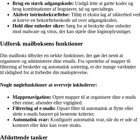
Brug en stærk adgangskode:
Undgå lette at gætte koder og
brug kombinationer af bogstaver, tal og specialtegn.
Aktivér totrinsbekræftelse:
Tilføj et ekstra lag af sikkerhed ved
at kræve en bekræftelseskode ud over adgangskoden.
Hold dine enheder sikre:
Sørg for at beskytte dine enheder
mod malware og virus, der kan stjæle dine loginoplysninger.
Udforsk mailboksens funktioner
Din mailboks tilbyder en række funktioner, der gør det nemt at
organisere og administrere dine emails. Fra oprettelse af mapper til
filtrering af beskeder og automatisk sortering, er der mange værktøjer
til rådighed for at forbedre din mailoplevelse.
Nogle nøglefunktioner at overveje inkluderer:
Mappenavigation:
Opret mapper til at organisere dine e-mails
efter emne, afsender eller vigtighed.
Filtrering af e-mails:
Opsæt filtre til automatisk at flytte eller
slette e-mails baseret på bestemte kriterier.
Automatisk svar:
Konfigurér automatisk svar, når du er ude af
kontoret eller ikke kan svare straks.
Afsluttende tanker