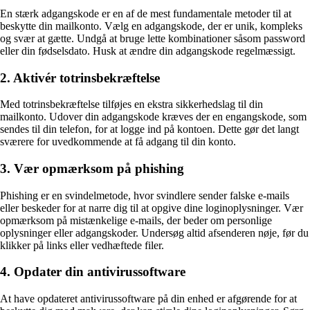
En stærk adgangskode er en af de mest fundamentale metoder til at
beskytte din mailkonto. Vælg en adgangskode, der er unik, kompleks
og svær at gætte. Undgå at bruge lette kombinationer såsom password
eller din fødselsdato. Husk at ændre din adgangskode regelmæssigt.
2. Aktivér totrinsbekræftelse
Med totrinsbekræftelse tilføjes en ekstra sikkerhedslag til din
mailkonto. Udover din adgangskode kræves der en engangskode, som
sendes til din telefon, for at logge ind på kontoen. Dette gør det langt
sværere for uvedkommende at få adgang til din konto.
3. Vær opmærksom på phishing
Phishing er en svindelmetode, hvor svindlere sender falske e-mails
eller beskeder for at narre dig til at opgive dine loginoplysninger. Vær
opmærksom på mistænkelige e-mails, der beder om personlige
oplysninger eller adgangskoder. Undersøg altid afsenderen nøje, før du
klikker på links eller vedhæftede filer.
4. Opdater din antivirussoftware
At have opdateret antivirussoftware på din enhed er afgørende for at