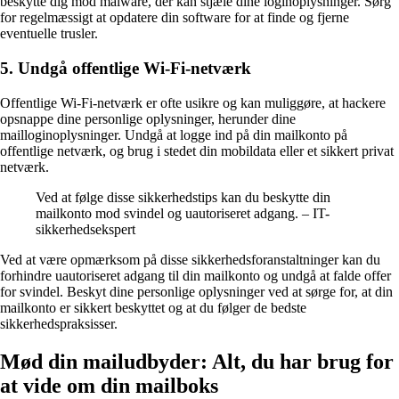
beskytte dig mod malware, der kan stjæle dine loginoplysninger. Sørg
for regelmæssigt at opdatere din software for at finde og fjerne
eventuelle trusler.
5. Undgå offentlige Wi-Fi-netværk
Offentlige Wi-Fi-netværk er ofte usikre og kan muliggøre, at hackere
opsnappe dine personlige oplysninger, herunder dine
mailloginoplysninger. Undgå at logge ind på din mailkonto på
offentlige netværk, og brug i stedet din mobildata eller et sikkert privat
netværk.
Ved at følge disse sikkerhedstips kan du beskytte din
mailkonto mod svindel og uautoriseret adgang. – IT-
sikkerhedsekspert
Ved at være opmærksom på disse sikkerhedsforanstaltninger kan du
forhindre uautoriseret adgang til din mailkonto og undgå at falde offer
for svindel. Beskyt dine personlige oplysninger ved at sørge for, at din
mailkonto er sikkert beskyttet og at du følger de bedste
sikkerhedspraksisser.
Mød din mailudbyder: Alt, du har brug for
at vide om din mailboks