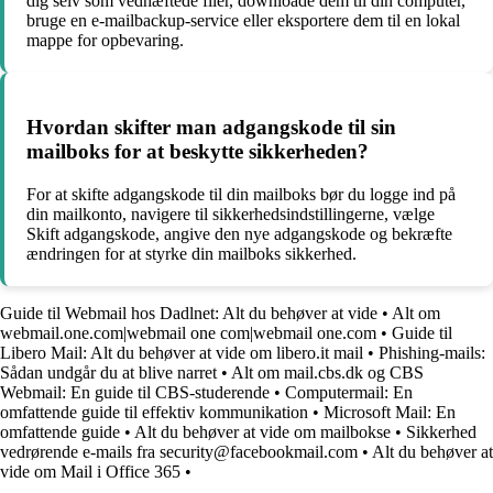
dig selv som vedhæftede filer, downloade dem til din computer,
bruge en e-mailbackup-service eller eksportere dem til en lokal
mappe for opbevaring.
Hvordan skifter man adgangskode til sin
mailboks for at beskytte sikkerheden?
For at skifte adgangskode til din mailboks bør du logge ind på
din mailkonto, navigere til sikkerhedsindstillingerne, vælge
Skift adgangskode, angive den nye adgangskode og bekræfte
ændringen for at styrke din mailboks sikkerhed.
Guide til Webmail hos Dadlnet: Alt du behøver at vide
•
Alt om
webmail.one.com|webmail one com|webmail one.com
•
Guide til
Libero Mail: Alt du behøver at vide om libero.it mail
•
Phishing-mails:
Sådan undgår du at blive narret
•
Alt om mail.cbs.dk og CBS
Webmail: En guide til CBS-studerende
•
Computermail: En
omfattende guide til effektiv kommunikation
•
Microsoft Mail: En
omfattende guide
•
Alt du behøver at vide om mailbokse
•
Sikkerhed
vedrørende e-mails fra security@facebookmail.com
•
Alt du behøver at
vide om Mail i Office 365
•