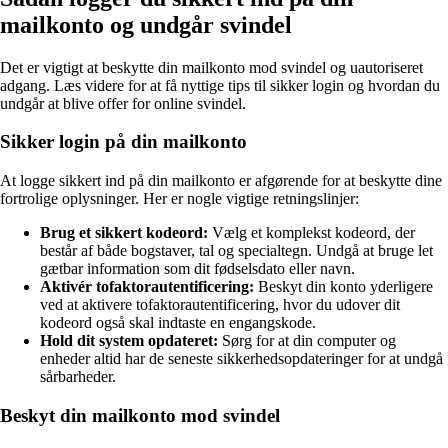
mailkonto og undgår svindel
Det er vigtigt at beskytte din mailkonto mod svindel og uautoriseret
adgang. Læs videre for at få nyttige tips til sikker login og hvordan du
undgår at blive offer for online svindel.
Sikker login på din mailkonto
At logge sikkert ind på din mailkonto er afgørende for at beskytte dine
fortrolige oplysninger. Her er nogle vigtige retningslinjer:
Brug et sikkert kodeord:
Vælg et komplekst kodeord, der
består af både bogstaver, tal og specialtegn. Undgå at bruge let
gætbar information som dit fødselsdato eller navn.
Aktivér tofaktorautentificering:
Beskyt din konto yderligere
ved at aktivere tofaktorautentificering, hvor du udover dit
kodeord også skal indtaste en engangskode.
Hold dit system opdateret:
Sørg for at din computer og
enheder altid har de seneste sikkerhedsopdateringer for at undgå
sårbarheder.
Beskyt din mailkonto mod svindel