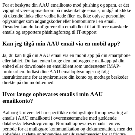
For at beskytte din AAU emailkonto mod phishing og spam, er det
vigtigt at være opmærksom på mistænkelige emails, undgå at klikke
på ukendte links eller vedhæftede filer, og ikke oplyse personlige
oplysninger som adgangskoder eller kontonumre i en email.
Desuden kan du konfigurere din emailklient til at filtrere uønskede
emails og rapportere phishingforsøg til IT-support.
Kan jeg tilgå min AAU email via en mobil app?
Ja, du kan tilgå din AAU email via en mobil app på din smartphone
eller tablet. Du kan enten bruge den indbyggede mail-app på din
enhed eller downloade en emailklient som understøtter IMAP-
protokollen. Indtast dine AAU emailoplysninger og følg
instruktionerne for at synkronisere din konto og modtage beskeder
direkte på din mobil-enhed.
Hvor længe opbevares emails i min AAU
emailkonto?
Aalborg Universitet har specifikke retningslinjer for opbevaring af
emails i AAU emailkonti i overensstemmelse med gældende
databeskyttelseslovgivning. Normalt opbevares emails i en vis
periode for at muliggøre kommunikation og dokumentation, men det
anbefales at slette unødvendige emails regelmæssigt for at frigøre