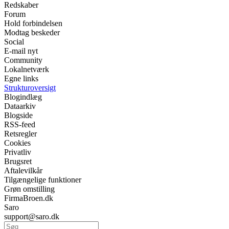
Redskaber
Forum
Hold forbindelsen
Modtag beskeder
Social
E-mail nyt
Community
Lokalnetværk
Egne links
Strukturoversigt
Blogindlæg
Dataarkiv
Blogside
RSS-feed
Retsregler
Cookies
Privatliv
Brugsret
Aftalevilkår
Tilgængelige funktioner
Grøn omstilling
FirmaBroen.dk
Saro
support@saro.dk