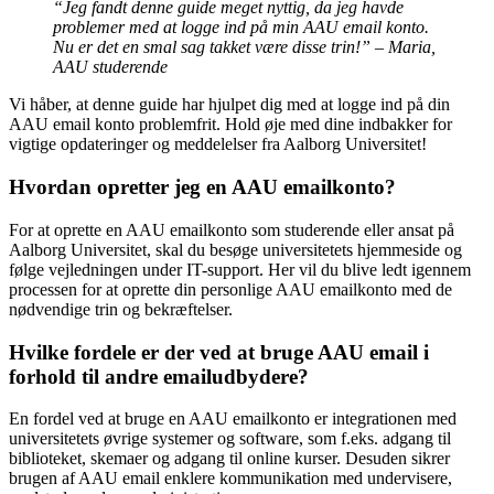
“Jeg fandt denne guide meget nyttig, da jeg havde
problemer med at logge ind på min AAU email konto.
Nu er det en smal sag takket være disse trin!” – Maria,
AAU studerende
Vi håber, at denne guide har hjulpet dig med at logge ind på din
AAU email konto problemfrit. Hold øje med dine indbakker for
vigtige opdateringer og meddelelser fra Aalborg Universitet!
Hvordan opretter jeg en AAU emailkonto?
For at oprette en AAU emailkonto som studerende eller ansat på
Aalborg Universitet, skal du besøge universitetets hjemmeside og
følge vejledningen under IT-support. Her vil du blive ledt igennem
processen for at oprette din personlige AAU emailkonto med de
nødvendige trin og bekræftelser.
Hvilke fordele er der ved at bruge AAU email i
forhold til andre emailudbydere?
En fordel ved at bruge en AAU emailkonto er integrationen med
universitetets øvrige systemer og software, som f.eks. adgang til
biblioteket, skemaer og adgang til online kurser. Desuden sikrer
brugen af AAU email enklere kommunikation med undervisere,