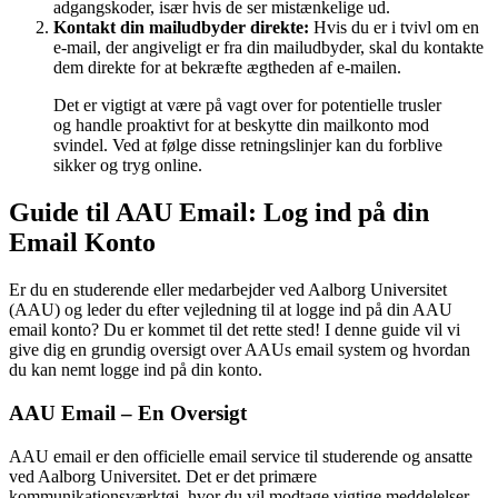
adgangskoder, især hvis de ser mistænkelige ud.
Kontakt din mailudbyder direkte:
Hvis du er i tvivl om en
e-mail, der angiveligt er fra din mailudbyder, skal du kontakte
dem direkte for at bekræfte ægtheden af e-mailen.
Det er vigtigt at være på vagt over for potentielle trusler
og handle proaktivt for at beskytte din mailkonto mod
svindel. Ved at følge disse retningslinjer kan du forblive
sikker og tryg online.
Guide til AAU Email: Log ind på din
Email Konto
Er du en studerende eller medarbejder ved Aalborg Universitet
(AAU) og leder du efter vejledning til at logge ind på din AAU
email konto? Du er kommet til det rette sted! I denne guide vil vi
give dig en grundig oversigt over AAUs email system og hvordan
du kan nemt logge ind på din konto.
AAU Email – En Oversigt
AAU email er den officielle email service til studerende og ansatte
ved Aalborg Universitet. Det er det primære
kommunikationsværktøj, hvor du vil modtage vigtige meddelelser,