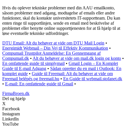
Hvis du oplever tekniske problemer med din AAU emailkonto,
såsom problemer med adgang, modtagelse af emails eller andre
funktioner, skal du kontakte universitetets IT-supportteam. Du kan
enten ringe til supportlinjen, sende en email med beskrivelse af
problemet eller benytte online supporttjenesten for at få hjælp til at
løse eventuelle tekniske udfordringer.
DTU Email: Alt du behøver at vide om DTU Mail Login
•
Energimidt Webmail – Din Vej til Effektiv Kommunikation
•
Compumail Trustpilot Anmeldelse: En Gennemgang af
Compumail.dk
•
Alt du behøver at vide om mail.dk login og konto
•
En omfattende guide til simplymail
•
Gmail Login – En Komplet
Guide til E-mail Adgang
•
Sådan opretter du en mail i Outlook: En
komplet guide
•
Guide til Freemail: Alt du behøver at vide om
Freemail belépés og freemail.hu
•
En Guide til webmail.stofanet.dk
•
E-mail: En omfattende guide til Gmail
•
FirmaBroen.dk
Del og hjælp
X
Facebook
Instagram
LinkedIn
YouTube