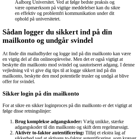
Aalborg Universitet. Ved at følge bedste praksis og
være opmærksom på vigtige meddelelser kan du sikre
en effektiv og problemfri kommunikation under dit
ophold på universitetet.
Sådan logger du sikkert ind på din
mailkonto og undgår svindel
At finde din mailudbyder og logge ind på din mailkonto kan være
en vigtig del af din onlineoplevelse. Men det er også vigtigt at
beskytte din mailkonto mod svindel og uautoriseret adgang. I denne
vejledning vil vi give dig tips til at logge sikkert ind på din
mailkonto, beskytte den mod potentielle trusler og undgå at blive
offer for svindel.
Sikker login på din mailkonto
For at sikre en sikker loginproces på din mailkonto er det vigtigt at
følge disse retningslinjer:
Brug komplekse adgangskoder:
Vælg unikke, stærke
adgangskoder til din mailkonto og skift dem regelmæssigt.
Aktivér to-faktor autentificering:
Tilføj et ekstra lag af
sikkerhed ved at aktivere to-faktor autentificering, som kræver