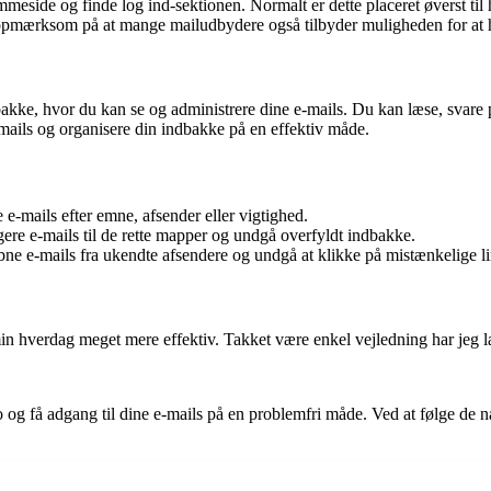
meside og finde log ind-sektionen. Normalt er dette placeret øverst til
r opmærksom på at mange mailudbydere også tilbyder muligheden for at h
dbakke, hvor du kan se og administrere dine e-mails. Du kan læse, svare p
-mails og organisere din indbakke på en effektiv måde.
 e-mails efter emne, afsender eller vigtighed.
rigere e-mails til de rette mapper og undgå overfyldt indbakke.
ne e-mails fra ukendte afsendere og undgå at klikke på mistænkelige li
in hverdag meget mere effektiv. Takket være enkel vejledning har jeg l
o og få adgang til dine e-mails på en problemfri måde. Ved at følge de 