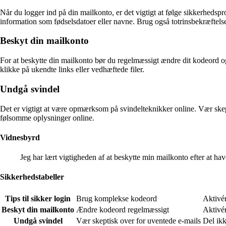
Når du logger ind på din mailkonto, er det vigtigt at følge sikkerhedspr
information som fødselsdatoer eller navne. Brug også totrinsbekræftelse,
Beskyt din mailkonto
For at beskytte din mailkonto bør du regelmæssigt ændre dit kodeord o
klikke på ukendte links eller vedhæftede filer.
Undgå svindel
Det er vigtigt at være opmærksom på svindelteknikker online. Vær skep
følsomme oplysninger online.
Vidnesbyrd
Jeg har lært vigtigheden af at beskytte min mailkonto efter at ha
Sikkerhedstabeller
Tips til sikker login
Brug komplekse kodeord
Aktivér
Beskyt din mailkonto
Ændre kodeord regelmæssigt
Aktivér
Undgå svindel
Vær skeptisk over for uventede e-mails
Del ik