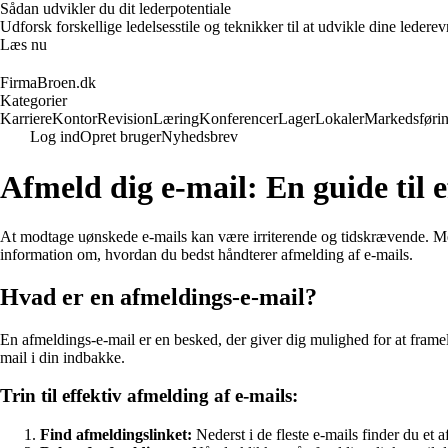
Sådan udvikler du dit lederpotentiale
Udforsk forskellige ledelsesstile og teknikker til at udvikle dine leder
Læs nu
FirmaBroen.dk
Kategorier
Karriere
Kontor
Revision
Læring
Konferencer
Lager
Lokaler
Markedsføri
Log ind
Opret bruger
Nyhedsbrev
Afmeld dig e-mail: En guide til 
At modtage uønskede e-mails kan være irriterende og tidskrævende. Men 
information om, hvordan du bedst håndterer afmelding af e-mails.
Hvad er en afmeldings-e-mail?
En afmeldings-e-mail er en besked, der giver dig mulighed for at framel
mail i din indbakke.
Trin til effektiv afmelding af e-mails:
Find afmeldingslinket:
Nederst i de fleste e-mails finder du et