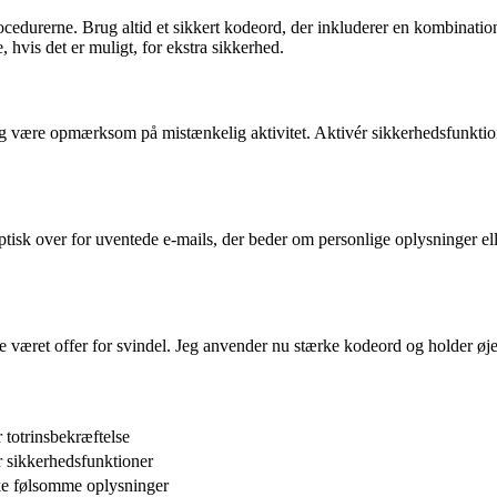
ocedurerne. Brug altid et sikkert kodeord, der inkluderer en kombination
 hvis det er muligt, for ekstra sikkerhed.
g være opmærksom på mistænkelig aktivitet. Aktivér sikkerhedsfunktion
tisk over for uventede e-mails, der beder om personlige oplysninger el
ve været offer for svindel. Jeg anvender nu stærke kodeord og holder øj
 totrinsbekræftelse
 sikkerhedsfunktioner
ke følsomme oplysninger