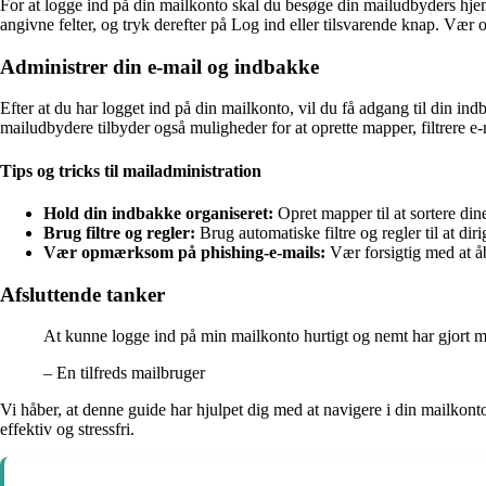
For at logge ind på din mailkonto skal du besøge din mailudbyders hjem
angivne felter, og tryk derefter på Log ind eller tilsvarende knap. Væ
Administrer din e-mail og indbakke
Efter at du har logget ind på din mailkonto, vil du få adgang til din in
mailudbydere tilbyder også muligheder for at oprette mapper, filtrere e
Tips og tricks til mailadministration
Hold din indbakke organiseret:
Opret mapper til at sortere dine
Brug filtre og regler:
Brug automatiske filtre og regler til at di
Vær opmærksom på phishing-e-mails:
Vær forsigtig med at åb
Afsluttende tanker
At kunne logge ind på min mailkonto hurtigt og nemt har gjort m
– En tilfreds mailbruger
Vi håber, at denne guide har hjulpet dig med at navigere i din mailkont
effektiv og stressfri.