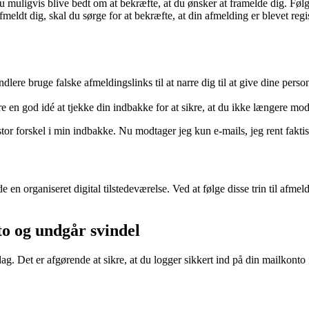
u muligvis blive bedt om at bekræfte, at du ønsker at framelde dig. Følg 
fmeldt dig, skal du sørge for at bekræfte, at din afmelding er blevet regi
lere bruge falske afmeldingslinks til at narre dig til at give dine person
e en god idé at tjekke din indbakke for at sikre, at du ikke længere mo
stor forskel i min indbakke. Nu modtager jeg kun e-mails, jeg rent faktisk
de en organiseret digital tilstedeværelse. Ved at følge disse trin til 
to og undgår svindel
dag. Det er afgørende at sikre, at du logger sikkert ind på din mailkonto