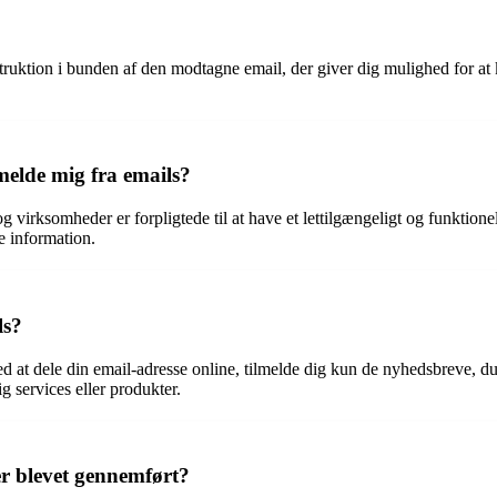
instruktion i bunden af den modtagne email, der giver dig mulighed for at
fmelde mig fra emails?
 virksomheder er forpligtede til at have et lettilgængeligt og funktione
e information.
ls?
t dele din email-adresse online, tilmelde dig kun de nyhedsbreve, du vir
ig services eller produkter.
er blevet gennemført?