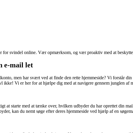
fer for svindel online. Vær opmærksom, og vær proaktiv med at beskytte
 e-mail let
ailkonto, men har svært ved at finde den rette hjemmeside? Vi forstår d
ivl ikke! Vi er her for at hjælpe dig med at navigere gennem junglen af 
tigt at starte med at tænke over, hvilken udbyder du har oprettet din m
dbyder, kan du nemt søge efter deres hjemmeside ved hjælp af en søgem