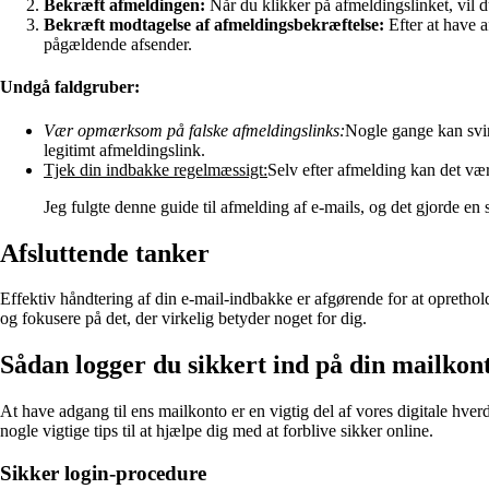
Bekræft afmeldingen:
Når du klikker på afmeldingslinket, vil d
Bekræft modtagelse af afmeldingsbekræftelse:
Efter at have a
pågældende afsender.
Undgå faldgruber:
Vær opmærksom på falske afmeldingslinks:
Nogle gange kan svind
legitimt afmeldingslink.
Tjek din indbakke regelmæssigt:
Selv efter afmelding kan det vær
Jeg fulgte denne guide til afmelding af e-mails, og det gjorde en 
Afsluttende tanker
Effektiv håndtering af din e-mail-indbakke er afgørende for at oprethol
og fokusere på det, der virkelig betyder noget for dig.
Sådan logger du sikkert ind på din mailkon
At have adgang til ens mailkonto er en vigtig del af vores digitale hver
nogle vigtige tips til at hjælpe dig med at forblive sikker online.
Sikker login-procedure