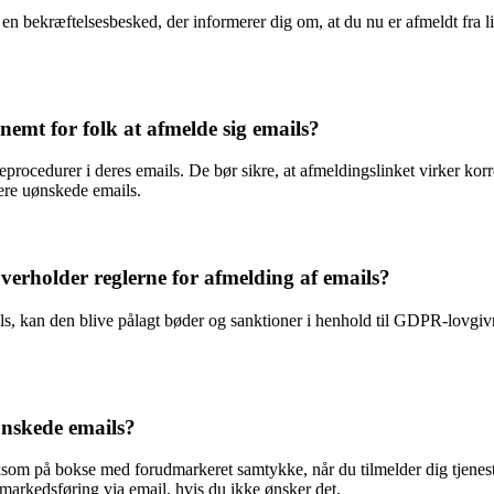
 en bekræftelsesbesked, der informerer dig om, at du nu er afmeldt fra l
nemt for folk at afmelde sig emails?
rocedurer i deres emails. De bør sikre, at afmeldingslinket virker korrek
ere uønskede emails.
erholder reglerne for afmelding af emails?
ls, kan den blive pålagt bøder og sanktioner i henhold til GDPR-lovg
uønskede emails?
som på bokse med forudmarkeret samtykke, når du tilmelder dig tjeneste
markedsføring via email, hvis du ikke ønsker det.