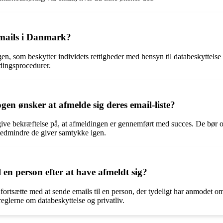
 emails i Danmark?
, som beskytter individets rettigheder med hensyn til databeskyttelse og
dingsprocedurer.
en ønsker at afmelde sig deres email-liste?
ive bekræftelse på, at afmeldingen er gennemført med succes. De bør også
medmindre de giver samtykke igen.
 en person efter at have afmeldt sig?
ortsætte med at sende emails til en person, der tydeligt har anmodet om 
glerne om databeskyttelse og privatliv.